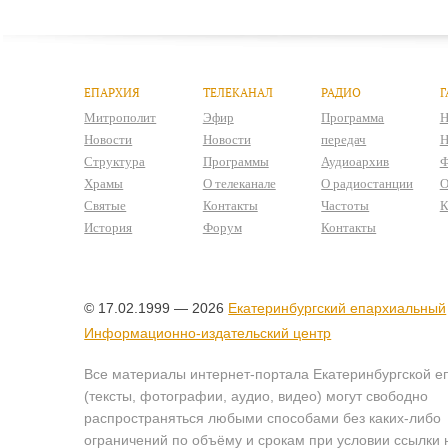
ЕПАРХИЯ
ТЕЛЕКАНАЛ
РАДИО
Г
Митрополит
Эфир
Программа
Н
Новости
Новости
передач
Н
Структура
Программы
Аудиоархив
Ф
Храмы
О телеканале
О радиостанции
О
Святые
Контакты
Частоты
К
История
Форум
Контакты
© 17.02.1999 — 2026
Екатеринбургский епархиальный
Информационно-издательский центр
Все материалы интернет-портала Екатеринбургской е
(тексты, фотографии, аудио, видео) могут свободно
распространяться любыми способами без каких-либо
ограничений по объёму и срокам при условии ссылки 