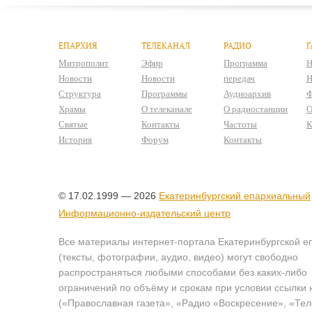
ЕПАРХИЯ
ТЕЛЕКАНАЛ
РАДИО
Г
Митрополит
Эфир
Программа
Н
Новости
Новости
передач
Н
Структура
Программы
Аудиоархив
Ф
Храмы
О телеканале
О радиостанции
О
Святые
Контакты
Частоты
К
История
Форум
Контакты
© 17.02.1999 — 2026
Екатеринбургский епархиальный
Информационно-издательский центр
Все материалы интернет-портала Екатеринбургской е
(тексты, фотографии, аудио, видео) могут свободно
распространяться любыми способами без каких-либо
ограничений по объёму и срокам при условии ссылки 
(«Православная газета», «Радио «Воскресение», «Те