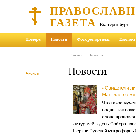
ПРАВОСЛАВ
ГАЗЕТА
Екатеринбург
Номера
Новости
Фоторепортажи
Контак
Главная
→ Новости
Новости
Анонсы
«Свидетели ли
Мангилёв о жи
Что такое муче
подвиг так важе
слове проповед
литургией в день Собора нов
Церкви Русской митрофорный