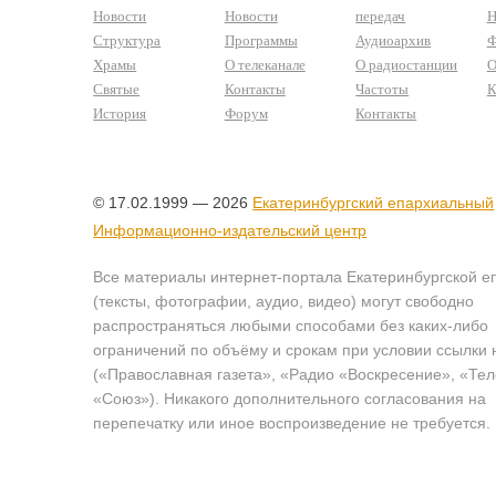
Новости
Новости
передач
Н
Структура
Программы
Аудиоархив
Ф
Храмы
О телеканале
О радиостанции
О
Святые
Контакты
Частоты
К
История
Форум
Контакты
© 17.02.1999 — 2026
Екатеринбургский епархиальный
Информационно-издательский центр
Все материалы интернет-портала Екатеринбургской е
(тексты, фотографии, аудио, видео) могут свободно
распространяться любыми способами без каких-либо
ограничений по объёму и срокам при условии ссылки 
(«Православная газета», «Радио «Воскресение», «Те
«Союз»). Никакого дополнительного согласования на
перепечатку или иное воспроизведение не требуется.