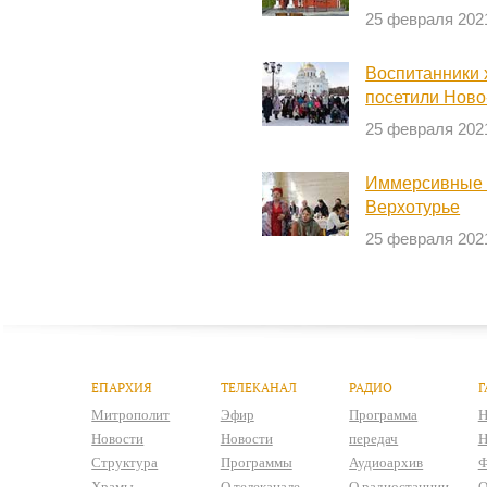
25 февраля 202
Воспитанники 
посетили Ново
25 февраля 202
Иммерсивные э
Верхотурье
25 февраля 202
ЕПАРХИЯ
ТЕЛЕКАНАЛ
РАДИО
Г
Митрополит
Эфир
Программа
Н
Новости
Новости
передач
Н
Структура
Программы
Аудиоархив
Ф
Храмы
О телеканале
О радиостанции
О