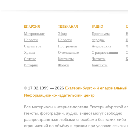
ЕПАРХИЯ
ТЕЛЕКАНАЛ
РАДИО
Г
Митрополит
Эфир
Программа
Н
Новости
Новости
передач
Н
Структура
Программы
Аудиоархив
Ф
Храмы
О телеканале
О радиостанции
О
Святые
Контакты
Частоты
К
История
Форум
Контакты
© 17.02.1999 — 2026
Екатеринбургский епархиальный
Информационно-издательский центр
Все материалы интернет-портала Екатеринбургской е
(тексты, фотографии, аудио, видео) могут свободно
распространяться любыми способами без каких-либо
ограничений по объёму и срокам при условии ссылки 