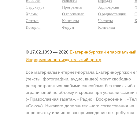
Новости
Новости
передач
Н
Структура
Программы
Аудиоархив
Ф
Храмы
О телеканале
О радиостанции
О
Святые
Контакты
Частоты
К
История
Форум
Контакты
© 17.02.1999 — 2026
Екатеринбургский епархиальный
Информационно-издательский центр
Все материалы интернет-портала Екатеринбургской е
(тексты, фотографии, аудио, видео) могут свободно
распространяться любыми способами без каких-либо
ограничений по объёму и срокам при условии ссылки 
(«Православная газета», «Радио «Воскресение», «Те
«Союз»). Никакого дополнительного согласования на
перепечатку или иное воспроизведение не требуется.