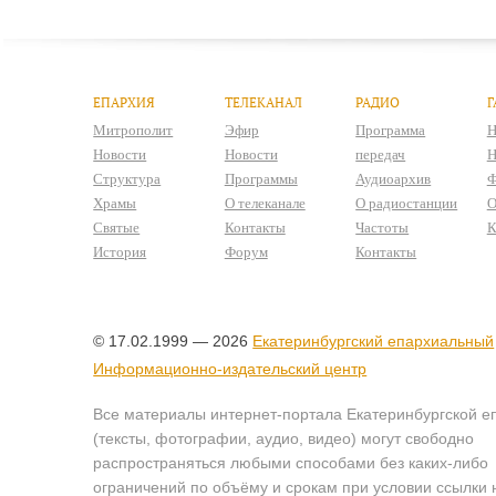
ЕПАРХИЯ
ТЕЛЕКАНАЛ
РАДИО
Г
Митрополит
Эфир
Программа
Н
Новости
Новости
передач
Н
Структура
Программы
Аудиоархив
Ф
Храмы
О телеканале
О радиостанции
О
Святые
Контакты
Частоты
К
История
Форум
Контакты
© 17.02.1999 — 2026
Екатеринбургский епархиальный
Информационно-издательский центр
Все материалы интернет-портала Екатеринбургской е
(тексты, фотографии, аудио, видео) могут свободно
распространяться любыми способами без каких-либо
ограничений по объёму и срокам при условии ссылки 