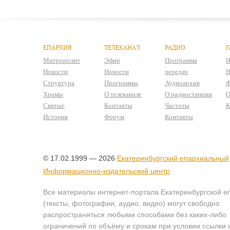
ЕПАРХИЯ
ТЕЛЕКАНАЛ
РАДИО
Г
Митрополит
Эфир
Программа
Н
Новости
Новости
передач
Н
Структура
Программы
Аудиоархив
Ф
Храмы
О телеканале
О радиостанции
О
Святые
Контакты
Частоты
К
История
Форум
Контакты
© 17.02.1999 — 2026
Екатеринбургский епархиальный
Информационно-издательский центр
Все материалы интернет-портала Екатеринбургской е
(тексты, фотографии, аудио, видео) могут свободно
распространяться любыми способами без каких-либо
ограничений по объёму и срокам при условии ссылки 