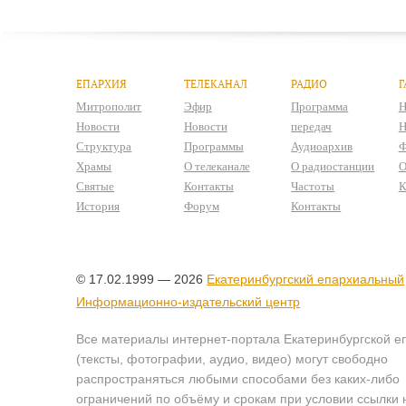
ЕПАРХИЯ
ТЕЛЕКАНАЛ
РАДИО
Г
Митрополит
Эфир
Программа
Н
Новости
Новости
передач
Н
Структура
Программы
Аудиоархив
Ф
Храмы
О телеканале
О радиостанции
О
Святые
Контакты
Частоты
К
История
Форум
Контакты
© 17.02.1999 — 2026
Екатеринбургский епархиальный
Информационно-издательский центр
Все материалы интернет-портала Екатеринбургской е
(тексты, фотографии, аудио, видео) могут свободно
распространяться любыми способами без каких-либо
ограничений по объёму и срокам при условии ссылки 