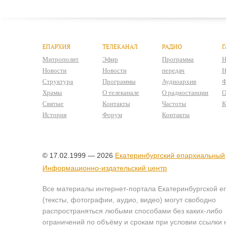
ЕПАРХИЯ
ТЕЛЕКАНАЛ
РАДИО
Г
Митрополит
Эфир
Программа
Н
Новости
Новости
передач
Н
Структура
Программы
Аудиоархив
Ф
Храмы
О телеканале
О радиостанции
О
Святые
Контакты
Частоты
К
История
Форум
Контакты
© 17.02.1999 — 2026
Екатеринбургский епархиальный
Информационно-издательский центр
Все материалы интернет-портала Екатеринбургской е
(тексты, фотографии, аудио, видео) могут свободно
распространяться любыми способами без каких-либо
ограничений по объёму и срокам при условии ссылки 