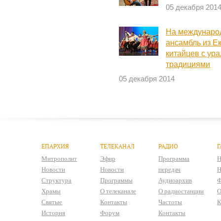
05 декабря 201
На междунаро
ансамбль из Е
китайцев с ур
традициями
05 декабря 2014
ЕПАРХИЯ
ТЕЛЕКАНАЛ
РАДИО
Г
Митрополит
Эфир
Программа
Н
Новости
Новости
передач
Н
Структура
Программы
Аудиоархив
Ф
Храмы
О телеканале
О радиостанции
О
Святые
Контакты
Частоты
К
История
Форум
Контакты