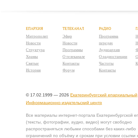
ЕПАРХИЯ
ТЕЛЕКАНАЛ
РАДИО
Г
Митрополит
Эфир
Программа
Н
Новости
Новости
передач
Н
Структура
Программы
Аудиоархив
Ф
Храмы
О телеканале
О радиостанции
О
Святые
Контакты
Частоты
К
История
Форум
Контакты
© 17.02.1999 — 2026
Екатеринбургский епархиальный
Информационно-издательский центр
Все материалы интернет-портала Екатеринбургской е
(тексты, фотографии, аудио, видео) могут свободно
распространяться любыми способами без каких-либо
ограничений по объёму и срокам при условии ссылки 