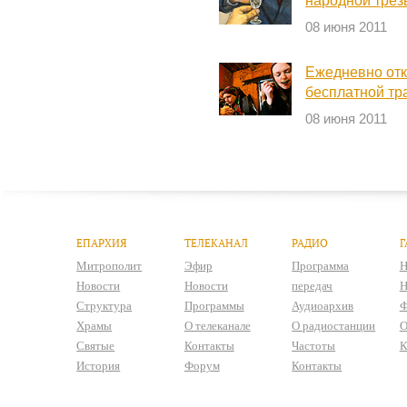
народной трез
08 июня 2011
Ежедневно от
бесплатной тр
08 июня 2011
ЕПАРХИЯ
ТЕЛЕКАНАЛ
РАДИО
Г
Митрополит
Эфир
Программа
Н
Новости
Новости
передач
Н
Структура
Программы
Аудиоархив
Ф
Храмы
О телеканале
О радиостанции
О
Святые
Контакты
Частоты
К
История
Форум
Контакты