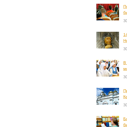
П
б
3
1
Н
3
В
м
3
П
К
3
Б
б