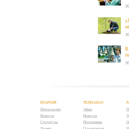
3
«
ц
3
В
п
3
ЕПАРХИЯ
ТЕЛЕКАНАЛ
Р
Митрополит
Эфир
П
Новости
Новости
А
Структура
Программы
О
Храмы
О телеканале
Ч