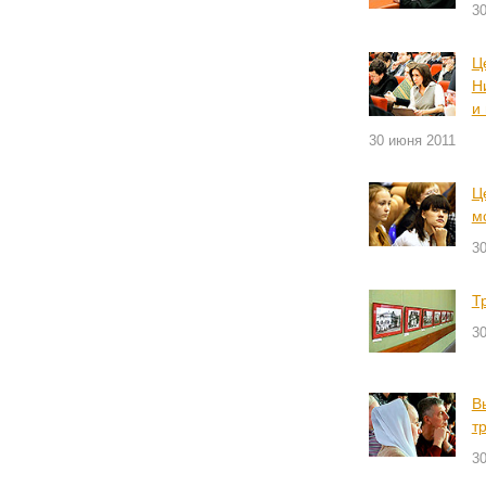
3
Ц
Н
и
30 июня 2011
Ц
м
3
Т
3
В
т
3