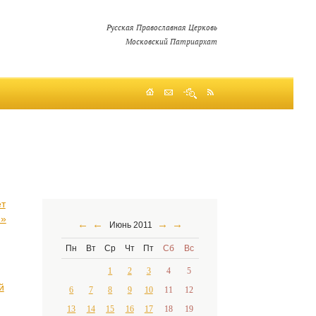
Русская Православная Церковь
Московский Патриархат
ет
и»
←
←
→
→
Июнь 2011
Пн
Вт
Ср
Чт
Пт
Сб
Вс
1
2
3
4
5
й
6
7
8
9
10
11
12
13
14
15
16
17
18
19