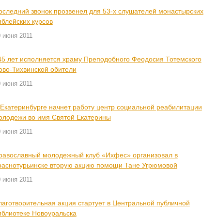
оследний звонок прозвенел для 53-х слушателей монастырских
иблейских курсов
0 июня 2011
45 лет исполняется храму Преподобного Феодосия Тотемского
ово-Тихвинской обители
0 июня 2011
 Екатеринбурге начнет работу центр социальной реабилитации
олодежи во имя Святой Екатерины
0 июня 2011
равославный молодежный клуб «Ихфес» организовал в
раснотурьинске вторую акцию помощи Тане Угрюмовой
0 июня 2011
лаготворительная акция стартует в Центральной публичной
иблиотеке Новоуральска