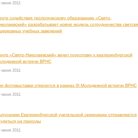
0 июня 2011
ентр содействия теологическому образованию «Свято-
иколаевский» разрабатывает новую модель сотрудничества светски
 церковных учебных заведений
ентр «Свято-Николаевский» ведет подготовку к екатеринбургской
олодежной встрече ВРНС
0 июня 2011
ри фотовыставки откроются в рамках III Молодежной встречи ВРНС
0 июня 2011
ыпускники Екатеринбургской учительской семинарии отправляются
рудиться на приходы
0 июня 2011