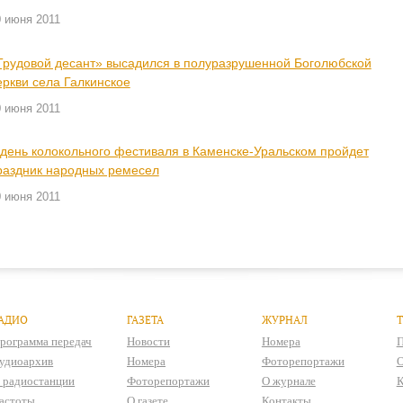
0 июня 2011
Трудовой десант» высадился в полуразрушенной Боголюбской
еркви села Галкинское
0 июня 2011
 день колокольного фестиваля в Каменске-Уральском пройдет
раздник народных ремесел
0 июня 2011
АДИО
ГАЗЕТА
ЖУРНАЛ
рограмма передач
Новости
Номера
П
удиоархив
Номера
Фоторепортажи
О
 радиостанции
Фоторепортажи
О журнале
К
астоты
О газете
Контакты