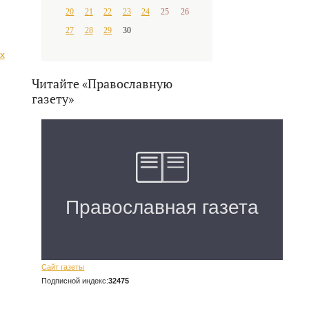
20
21
22
23
24
25
26
27
28
29
30
х
Читайте «Православную
газету»
Сайт газеты
Подписной индекс:
32475