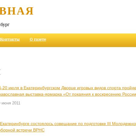
ВНАЯ
бург
Контакты
О газете
и
4-20 июля в Екатеринбургском Дворце игровых видов спорта пройд
равославная выставка-ярмарка «От покаяния к воскресению Росси
0 июня 2011
 Екатеринбурге состоялось совещание по подготовке III Молодежно
оборной встречи ВРНС