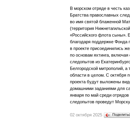
В морском отряде в честь ка
Братства православных след
во имя святой блаженной Ма
(территория Нижнетагильской
«Российского флота сыны». 
благодаря поддержке Фонда п
в проекте присоединились ж
по основам яхтинга, включая
следопытов из Екатеринбург
Белгородской митрополий, а 
области в целом. С октября 
проекта будут выложены виде
домашними заданиями для са
января по май среди отрядов
следопытов проведут Морску
02 октября 2025
Поделить