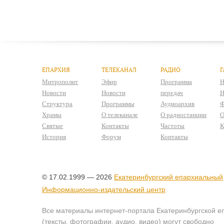
ЕПАРХИЯ
ТЕЛЕКАНАЛ
РАДИО
Г
Митрополит
Эфир
Программа
Н
Новости
Новости
передач
Н
Структура
Программы
Аудиоархив
Ф
Храмы
О телеканале
О радиостанции
О
Святые
Контакты
Частоты
К
История
Форум
Контакты
© 17.02.1999 — 2026
Екатеринбургский епархиальный
Информационно-издательский центр
Все материалы интернет-портала Екатеринбургской е
(тексты, фотографии, аудио, видео) могут свободно