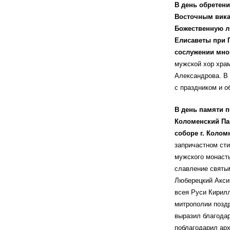
В день обретен
Восточным вика
Божественную л
Елисаветы при 
сослужении мно
мужской хор хра
Александрова. В
с праздником и о
В день памяти 
Коломенский Па
соборе г. Коло
запричастном сти
мужского монасты
славление святы
Люберецкий Акси
всея Руси Кирилл
митрополии позд
выразил благода
поблагодарил ар