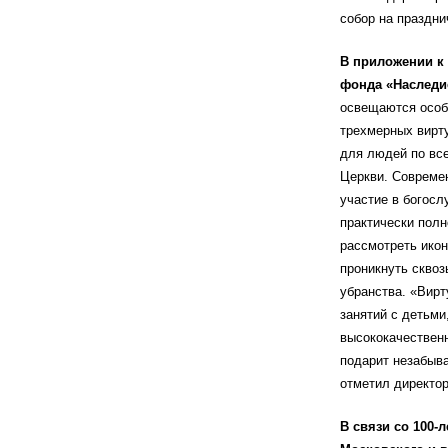
собор на праздн
В приложении к
фонда «Наследи
освещаются особ
трехмерных вирту
для людей по все
Церкви. Современ
участие в богосл
практически полн
рассмотреть икон
проникнуть сквоз
убранства. «Вир
занятий с детьми
высококачествен
подарит незабыв
отметил директор
В связи со 100-