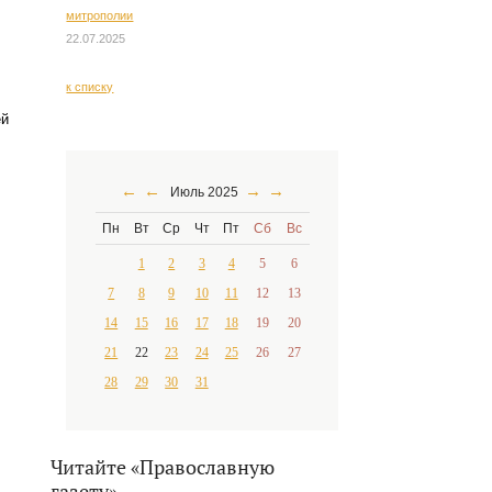
митрополии
22.07.2025
к списку
ей
←
←
→
→
Июль 2025
Пн
Вт
Ср
Чт
Пт
Сб
Вс
1
2
3
4
5
6
7
8
9
10
11
12
13
14
15
16
17
18
19
20
21
22
23
24
25
26
27
28
29
30
31
Читайте «Православную
газету»