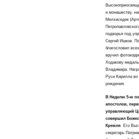
Высокопреосвяще
и монашеству, на
Мелхиседек (Артю
Петропавловског
подворья под уп
Сергий Ишков. По
благословил всех
вручил фотокорр
Ходакову медаль
Владимира. Награ
Руси Кирилла во 
рождения.
В Неделю 5-ю по
апостолов, перв
управляющий Це
совершил Божес
Кремля
. Его Вы
секретарь Патриа