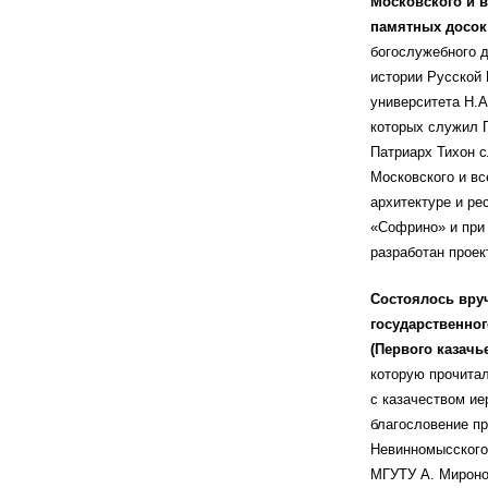
Московского и в
памятных досок 
богослужебного 
истории Русской 
университета Н.А
которых служил П
Патриарх Тихон с
Московского и вс
архитектуре и р
«Софрино» и при 
разработан проек
Состоялось вру
государственног
(Первого казачь
которую прочита
с казачеством ие
благословение п
Невинномысского 
МГУТУ А. Мироно