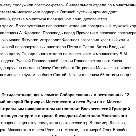
нству сослужили пресс-секретарь Синодального отдела по монастырям
стоятель московского подворья Оптиной пустыни архимандрит
хин), братия монастыря в священном сане, духовенство
о храма. Богослужебные песнопения исполнил праздничный мужской хор
равлением А. Фролова. Проповедь перед Причастием произнес протоиер
 окончании Литургии митрополит Феогност возглавил крестный ход и
 иконой первоверховных апостолов Петра и Павла. Затем Владыка
еспонденту Синодального отдела по монастырям и монашеству В.М.
 ордена Русской Православной Церкви Равноапостольного Князя
да вручена согласно Указу Святейшего Патриарха Московского и всея
внимание к трудам на благо Святой Церкви и в связи 65-летием со дня
 Пятидесятнице, день памяти Собора славных и всехвальных 12
ый викарий Патриарха Московского и всея Руси по г. Москве,
нтральным викариатством митрополит Воскресенский Григорий
твенную литургию в храме Двенадцати Апостолов Московского
сокопреосвященству сослужили протопресвитер Владимир Диваков,
рха Московского и всея Руси по г. Москве; протоиерей Олег Воробьев,