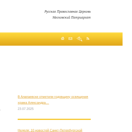
Русская Православная Церковь
Московский Патриархат
В Алапаевске отметили годовщину освящения
храма Александра…
23.07.2025
о
Неделя: 10 новостей Санкт-Петербургской