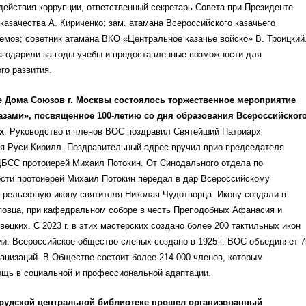
действия коррупции, ответственный секретарь Совета при Президенте
казачества А. Кириченко; зам. атамана Всероссийского казачьего
мов; советник атамана ВКО «Центральное казачье войско» В. Троицкий
агодарили за годы учебы и предоставленные возможности для
го развития.
е Дома Союзов г. Москвы состоялось торжественное мероприятие
азами», посвященное 100-летию со дня образования Всероссийског
х
. Руководство и членов ВОС поздравил Святейший Патриарх
ея Руси Кирилл. Поздравительный адрес вручил врио председателя
БСС протоиерей Михаил Потокин. От Синодального отдела по
ости протоиерей Михаил Потокин передал в дар Всероссийскому
 рельефную икону святителя Николая Чудотворца. Икону создали в
повца, при кафедральном соборе в честь Преподобных Афанасия и
ецких. С 2023 г. в этих мастерских создано более 200 тактильных икон
и. Всероссийское общество слепых создано в 1925 г. ВОС объединяет 7
анизаций. В Обществе состоит более 214 000 членов, которым
ощь в социальной и профессиональной адаптации.
Прудской центральной библиотеке прошел организованный