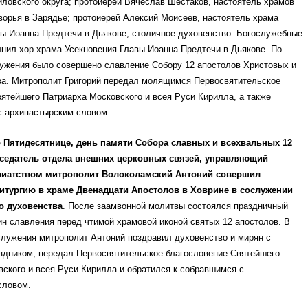
ловского округа; протоиерей Вячеслав Шестаков, настоятель храмов
орья в Зарядье; протоиерей Алексий Моисеев, настоятель храма
ы Иоанна Предтечи в Дьякове; столичное духовенство. Богослужебные
нил хор храма Усекновения Главы Иоанна Предтечи в Дьякове. По
лужения было совершено славление Собору 12 апостолов Христовых и
ва. Митрополит Григорий передал молящимся Первосвятительское
ятейшего Патриарха Московского и всея Руси Кирилла, а также
с архипастырским словом.
 Пятидесятнице, день памяти Собора славных и всехвальных 12
дседатель отдела внешних церковных связей, управляющий
иатством митрополит Волоколамский Антоний совершил
итургию в храме Двенадцати Апостолов в Ховрине в сослужении
о духовенства
. После заамвонной молитвы состоялся праздничный
ин славления перед чтимой храмовой иконой святых 12 апостолов. В
служения митрополит Антоний поздравил духовенство и мирян с
здником, передал Первосвятительское благословение Святейшего
ского и всея Руси Кирилла и обратился к собравшимся с
словом.