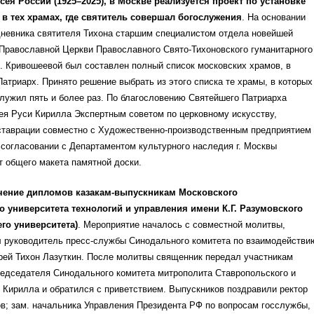
сея России (1925–2025), в Москве реализуется проект по установке
в тех храмах, где святитель совершал богослужения
. На основании
дневника святителя Тихона старшим специалистом отдела новейшей
Православной Церкви Православного Свято-Тихоновского гуманитарного
. Кривошеевой был составлен полный список московских храмов, в
атриарх. Принято решение выбрать из этого списка те храмы, в которых
лужил пять и более раз. По благословению Святейшего Патриарха
ея Руси Кирилла Экспертным советом по церковному искусству,
еставрации совместно с Художественно-производственным предприятием
согласовании с Департаментом культурного наследия г. Москвы
т общего макета памятной доски.
чение дипломов казакам-выпускникам Московского
о университета технологий и управления имени К.Г. Разумовского
его университета)
. Мероприятие началось с совместной молитвы,
л руководитель пресс-службы Синодального комитета по взаимодействи
рей Тихон Лазуткин. После молитвы священник передал участникам
редседателя Синодального комитета митрополита Ставропольского и
Кирилла и обратился с приветствием. Выпускников поздравили ректор
в; зам. начальника Управления Президента РФ по вопросам госслужбы,