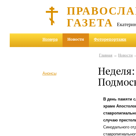
ПРАВОСЛА
ГАЗЕТА
Екатерин
Номера
Новости
Фоторепортажи
Главная
→
Новости
→
Неделя:
Анонсы
Подмос
В день памяти 
храме Апостолов
ставропигиальн
случаю престол
Синодального от
ставропигиальног