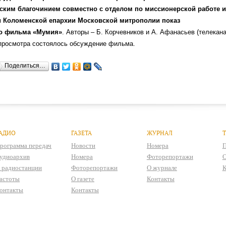
ским благочинием совместно с отделом по миссионерской работе и
 Коломенской епархии Московской митрополии показ
о фильма «Мумия»
. Авторы – Б. Корчевников и А. Афанасьев (телекан
просмотра состоялось обсуждение фильма.
Поделиться…
АДИО
ГАЗЕТА
ЖУРНАЛ
рограмма передач
Новости
Номера
П
удиоархив
Номера
Фоторепортажи
О
 радиостанции
Фоторепортажи
О журнале
К
астоты
О газете
Контакты
онтакты
Контакты