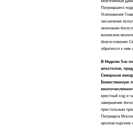
благочинный Дани
Патриаршего подв
Усекновения Глав
песнопения испол
окончании богос
вознесена молит
благословение Св
обратился к ним 
В Неделю 5-ю по
апостолов, пре
Северным викар
Божественную л
многочисленног
крестный ход и ч
завершение бого
престольным пра
Патриарха Москов
архипастырским 