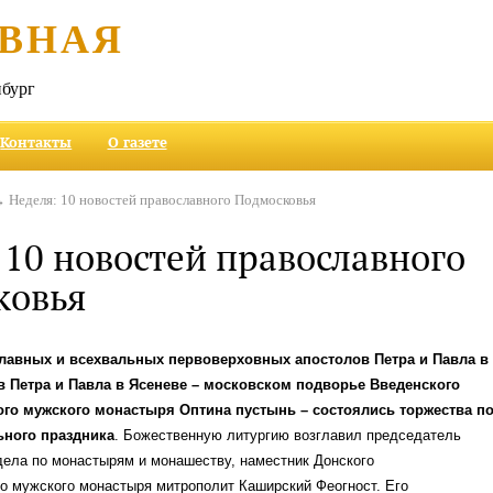
ВНАЯ
бург
Контакты
О газете
 Неделя: 10 новостей православного Подмосковья
 10 новостей православного
ковья
славных и всехвальных первоверховных апостолов Петра и Павла в
 Петра и Павла в Ясеневе – московском подворье Введенского
ого мужского монастыря Оптина пустынь – состоялись торжества п
ьного праздника
. Божественную литургию возглавил председатель
дела по монастырям и монашеству, наместник Донского
о мужского монастыря митрополит Каширский Феогност. Его