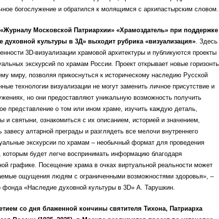
ичное богослужение и обратился к молящимся с архипастырским словом.
 «Журналу Московской Патриархии» «Храмоздатель» при поддержке
е духовной культуры в 3Д» выходит рубрика «визуализация»
. Здесь
енности 3D-визуализации храмовой архитектуры и публикуются проекты
альных экскурсий по храмам России. Проект открывает новые горизонт
му миру, позволяя прикоснуться к историческому наследию Русской
ные технологии визуализации не могут заменить личное присутствие и
ужениях, но они предоставляют уникальную возможность получить
ое представление о том или ином храме, изучить каждую деталь,
ы и святыни, ознакомиться с их описанием, историей и значением,
ь завесу алтарной преграды и разглядеть все мелочи внутреннего
туальные экскурсии по храмам – необычный формат для проведения
, которым будет легче воспринимать информацию благодаря
ной графике. Посещение храма в очках виртуальной реальности может
аемые ощущения людям с ограниченными возможностями здоровья», –
 фонда «Наследие духовной культуры в 3D» А. Тарушкин.
летием со дня блаженной кончины святителя Тихона, Патриарха