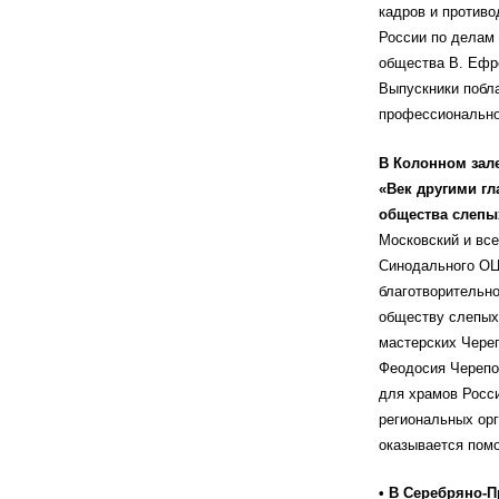
кадров и противо
России по делам 
общества В. Ефре
Выпускники побл
профессионально
В Колонном зал
«Век другими гл
общества слепы
Московский и вс
Синодального ОЦ
благотворительн
обществу слепых
мастерских Чере
Феодосия Черепов
для храмов Росси
региональных орг
оказывается пом
• В Серебряно-