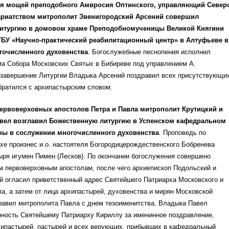
ия мощей преподобного Амвросия Оптинского, управляющий Север
риатством митрополит Звенигородский Арсений совершил
итургию в домовом храме Преподобномученицы Великой Княгини
ГБУ «Научно-практический реабилитационный центр» в Алтуфьеве в
гочисленного духовенства
. Богослужебные песнопения исполнил
ма Собора Московских Святых в Бибиреве под управлением А.
 завершение Литургии Владыка Арсений поздравил всех присутствующи
братился с архипастырским словом.
первоверховных апостолов Петра и Павла митрополит Крутицкий и
вел возглавил Божественную литургию в Успенском кафедральном
мны в сослужении многочисленного духовенства
. Проповедь по
хе произнес и.о. настоятеля Богородицерождественского Бобренева
ря игумен Пимен (Лесков). По окончании богослужения совершено
м первоверховным апостолам, после чего архиепископ Подольский и
й огласил приветственный адрес Святейшего Патриарха Московского и
а, а затем от лица архипастырей, духовенства и мирян Московской
равил митрополита Павла с днем тезоименитства. Владыка Павел
рность Святейшему Патриарху Кириллу за именинное поздравление,
хипастырей, пастырей и всех верующих, прибывших в кафедральный