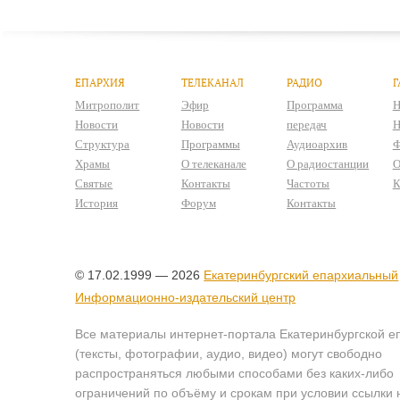
ЕПАРХИЯ
ТЕЛЕКАНАЛ
РАДИО
Г
Митрополит
Эфир
Программа
Н
Новости
Новости
передач
Н
Структура
Программы
Аудиоархив
Ф
Храмы
О телеканале
О радиостанции
О
Святые
Контакты
Частоты
К
История
Форум
Контакты
© 17.02.1999 — 2026
Екатеринбургский епархиальный
Информационно-издательский центр
Все материалы интернет-портала Екатеринбургской е
(тексты, фотографии, аудио, видео) могут свободно
распространяться любыми способами без каких-либо
ограничений по объёму и срокам при условии ссылки 