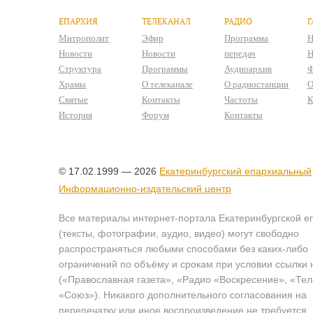
ЕПАРХИЯ
ТЕЛЕКАНАЛ
РАДИО
Г
Митрополит
Эфир
Программа
Н
Новости
Новости
передач
Н
Структура
Программы
Аудиоархив
Ф
Храмы
О телеканале
О радиостанции
О
Святые
Контакты
Частоты
К
История
Форум
Контакты
© 17.02.1999 — 2026
Екатеринбургский епархиальный
Информационно-издательский центр
Все материалы интернет-портала Екатеринбургской е
(тексты, фотографии, аудио, видео) могут свободно
распространяться любыми способами без каких-либо
ограничений по объёму и срокам при условии ссылки 
(«Православная газета», «Радио «Воскресение», «Те
«Союз»). Никакого дополнительного согласования на
перепечатку или иное воспроизведение не требуется.