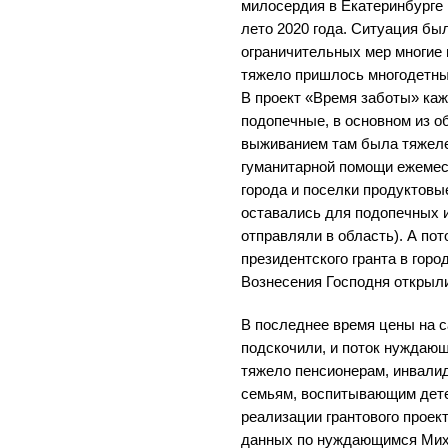
милосердия в Екатеринбурге 
лето 2020 года. Ситуация бы
ограничительных мер многие 
тяжело пришлось многодетны
В проект «Время заботы» ка
подопечные, в основном из об
выживанием там была тяжел
гуманитарной помощи ежемес
города и поселки продуктовы
оставались для подопечных 
отправляли в область). А пот
президентского гранта в гор
Вознесения Господня открыл
В последнее время цены на 
подскочили, и поток нуждаю
тяжело пенсионерам, инвали
семьям, воспитывающим дете
реализации грантового прое
данных по нуждающимся Миха