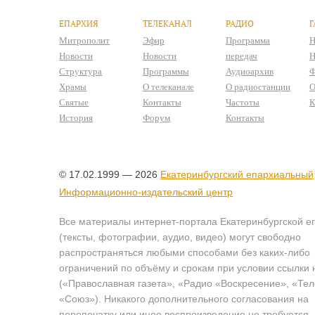
ЕПАРХИЯ
ТЕЛЕКАНАЛ
РАДИО
Г
Митрополит
Эфир
Программа
Н
Новости
Новости
передач
Н
Структура
Программы
Аудиоархив
Ф
Храмы
О телеканале
О радиостанции
О
Святые
Контакты
Частоты
К
История
Форум
Контакты
© 17.02.1999 — 2026
Екатеринбургский епархиальный
Информационно-издательский центр
Все материалы интернет-портала Екатеринбургской е
(тексты, фотографии, аудио, видео) могут свободно
распространяться любыми способами без каких-либо
ограничений по объёму и срокам при условии ссылки 
(«Православная газета», «Радио «Воскресение», «Те
«Союз»). Никакого дополнительного согласования на
перепечатку или иное воспроизведение не требуется.