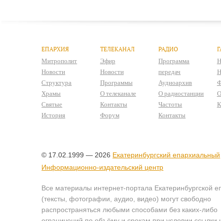
ЕПАРХИЯ
ТЕЛЕКАНАЛ
РАДИО
Г
Митрополит
Эфир
Программа
Н
Новости
Новости
передач
Н
Структура
Программы
Аудиоархив
Ф
Храмы
О телеканале
О радиостанции
О
Святые
Контакты
Частоты
К
История
Форум
Контакты
© 17.02.1999 — 2026
Екатеринбургский епархиальный
Информационно-издательский центр
Все материалы интернет-портала Екатеринбургской е
(тексты, фотографии, аудио, видео) могут свободно
распространяться любыми способами без каких-либо
ограничений по объёму и срокам при условии ссылки 