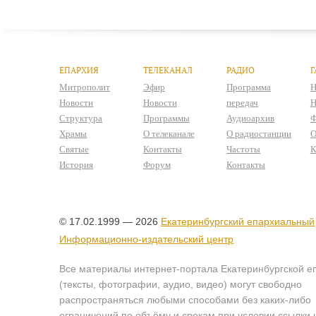
ЕПАРХИЯ
ТЕЛЕКАНАЛ
РАДИО
Г
Митрополит
Эфир
Программа
Н
Новости
Новости
передач
Н
Структура
Программы
Аудиоархив
Ф
Храмы
О телеканале
О радиостанции
О
Святые
Контакты
Частоты
К
История
Форум
Контакты
© 17.02.1999 — 2026
Екатеринбургский епархиальный
Информационно-издательский центр
Все материалы интернет-портала Екатеринбургской е
(тексты, фотографии, аудио, видео) могут свободно
распространяться любыми способами без каких-либо
ограничений по объёму и срокам при условии ссылки 