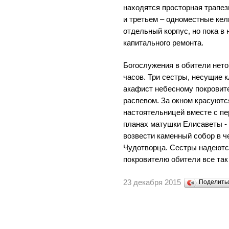
находятся просторная трапезн
и третьем – одноместные кел
отдельный корпус, но пока в
капитального ремонта.
Богослужения в обители нет
часов. Три сестры, несущие 
акафист небесному покрови
распевом. За окном красуют
настоятельницей вместе с пе
планах матушки Елисаветы - 
возвести каменный собор в ч
Чудотворца. Сестры надеются
покровителю обители все так 
23 декабря 2015
Поделит