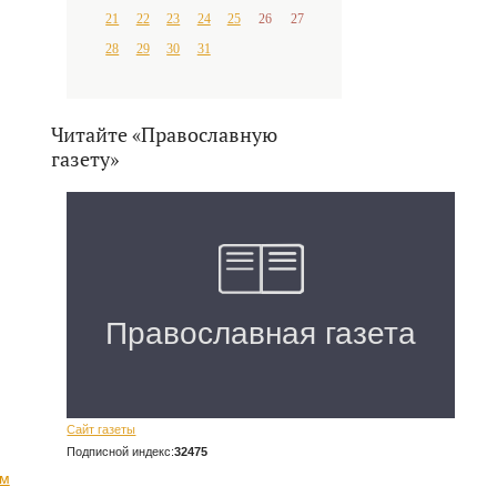
21
22
23
24
25
26
27
28
29
30
31
Читайте «Православную
газету»
Сайт газеты
Подписной индекс:
32475
ом