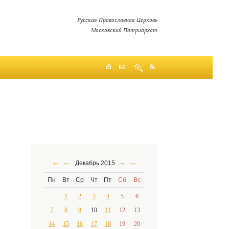
Русская Православная Церковь
Московский Патриархат
←
←
→
→
Декабрь 2015
Пн
Вт
Ср
Чт
Пт
Сб
Вс
1
2
3
4
5
6
7
8
9
10
11
12
13
14
15
16
17
18
19
20