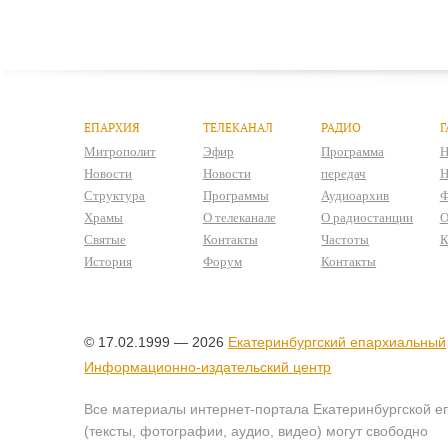
ЕПАРХИЯ
ТЕЛЕКАНАЛ
РАДИО
Г
Митрополит
Эфир
Программа
Н
Новости
Новости
передач
Н
Структура
Программы
Аудиоархив
Ф
Храмы
О телеканале
О радиостанции
О
Святые
Контакты
Частоты
К
История
Форум
Контакты
© 17.02.1999 — 2026
Екатеринбургский епархиальный
Информационно-издательский центр
Все материалы интернет-портала Екатеринбургской е
(тексты, фотографии, аудио, видео) могут свободно