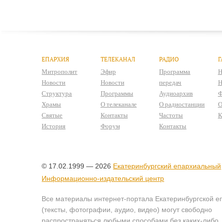
ЕПАРХИЯ
ТЕЛЕКАНАЛ
РАДИО
Г
Митрополит
Эфир
Программа
Н
Новости
Новости
передач
Н
Структура
Программы
Аудиоархив
Ф
Храмы
О телеканале
О радиостанции
О
Святые
Контакты
Частоты
К
История
Форум
Контакты
© 17.02.1999 — 2026
Екатеринбургский епархиальный
Информационно-издательский центр
Все материалы интернет-портала Екатеринбургской е
(тексты, фотографии, аудио, видео) могут свободно
распространяться любыми способами без каких-либо