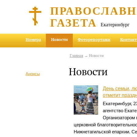
ПРАВОСЛАВ
ГАЗЕТА
Екатеринбург
Номера
Новости
Фоторепортажи
Контак
Главная
→ Новости
Новости
Анонсы
День семьи, л
отметит празд
Екатеринбург, 
агентство Екате
Организатором 
церковной благотворительно
Нижнетагильской епархии. Се