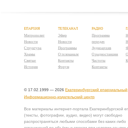
ЕПАРХИЯ
ТЕЛЕКАНАЛ
РАДИО
Г
Митрополит
Эфир
Программа
Н
Новости
Новости
передач
Н
Структура
Программы
Аудиоархив
Ф
Храмы
О телеканале
О радиостанции
О
Святые
Контакты
Частоты
К
История
Форум
Контакты
© 17.02.1999 — 2026
Екатеринбургский епархиальный
Информационно-издательский центр
Все материалы интернет-портала Екатеринбургской е
(тексты, фотографии, аудио, видео) могут свободно
распространяться любыми способами без каких-либо
ограничений по объёму и срокам при условии ссылки 