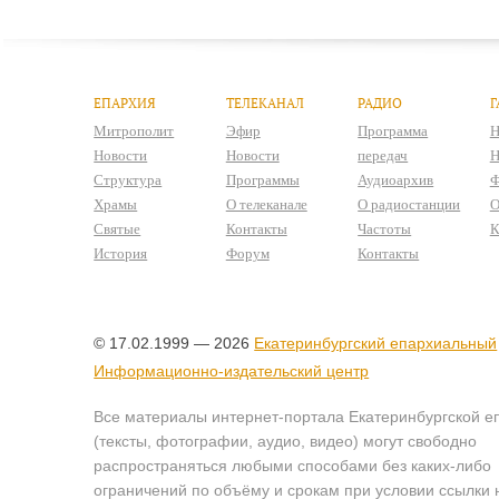
ЕПАРХИЯ
ТЕЛЕКАНАЛ
РАДИО
Г
Митрополит
Эфир
Программа
Н
Новости
Новости
передач
Н
Структура
Программы
Аудиоархив
Ф
Храмы
О телеканале
О радиостанции
О
Святые
Контакты
Частоты
К
История
Форум
Контакты
© 17.02.1999 — 2026
Екатеринбургский епархиальный
Информационно-издательский центр
Все материалы интернет-портала Екатеринбургской е
(тексты, фотографии, аудио, видео) могут свободно
распространяться любыми способами без каких-либо
ограничений по объёму и срокам при условии ссылки 