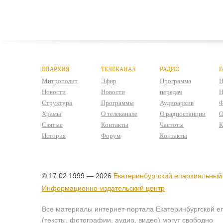
ЕПАРХИЯ
ТЕЛЕКАНАЛ
РАДИО
Г
Митрополит
Эфир
Программа
Н
Новости
Новости
передач
Н
Структура
Программы
Аудиоархив
Ф
Храмы
О телеканале
О радиостанции
О
Святые
Контакты
Частоты
К
История
Форум
Контакты
© 17.02.1999 — 2026
Екатеринбургский епархиальный
Информационно-издательский центр
Все материалы интернет-портала Екатеринбургской е
(тексты, фотографии, аудио, видео) могут свободно