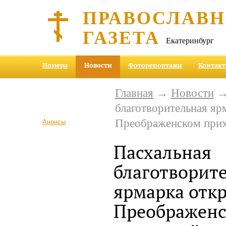
ПРАВОСЛАВ
ГАЗЕТА
Екатеринбург
Номера
Новости
Фоторепортажи
Контак
Главная
→
Новости
→
благотворительная яр
Преображенском прих
Анонсы
Пасхальная
благотворит
ярмарка откр
Преображенс