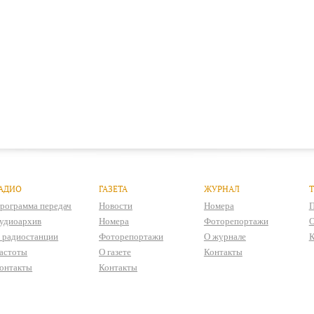
АДИО
ГАЗЕТА
ЖУРНАЛ
рограмма передач
Новости
Номера
П
удиоархив
Номера
Фоторепортажи
О
 радиостанции
Фоторепортажи
О журнале
К
астоты
О газете
Контакты
онтакты
Контакты