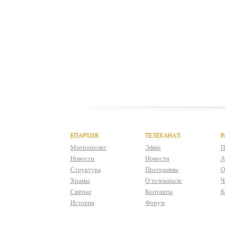
ЕПАРХИЯ
ТЕЛЕКАНАЛ
Р
Митрополит
Эфир
П
Новости
Новости
А
Структура
Программы
О
Храмы
О телеканале
Ч
Святые
Контакты
К
История
Форум