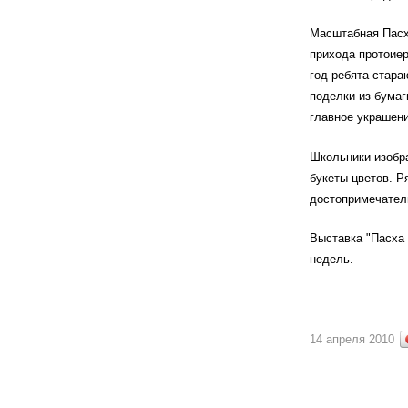
Масштабная Пасх
прихода протоие
год ребята стара
поделки из бумаг
главное украшени
Школьники изобра
букеты цветов. Р
достопримечатель
Выставка "Пасха 
недель.
14 апреля 2010