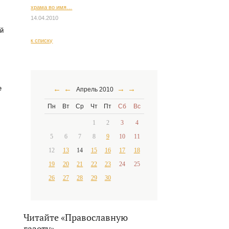
храма во имя…
14.04.2010
й
к списку
←
←
→
→
е
Апрель 2010
Пн
Вт
Ср
Чт
Пт
Сб
Вс
1
2
3
4
5
6
7
8
9
10
11
12
13
14
15
16
17
18
19
20
21
22
23
24
25
26
27
28
29
30
Читайте «Православную
газету»