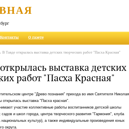
ВНАЯ
бург
Контакты
О газете
 В Тавде открылась выставка детских творческих работ "Пасха Красная"
 открылась выставка детских
ких работ "Пасха Красная"
тительском центре "Древо познания" прихода во имя Святителя Николая
 открылась выставка "Пасха красная".
инимают участие коллективные работы воспитанников детской школы
х садов и школ города, центра творческого развития "Гармония", клуба
а национальных культур), а также индивидуальные произведения юных
го округа.