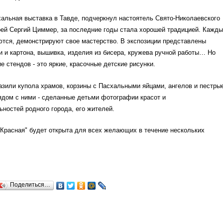
альная выставка в Тавде, подчеркнул настоятель Свято-Николаевского
рей Сергий Циммер, за последние годы стала хорошей традицией. Кажды
ются, демонстрируют свое мастерство. В экспозиции представлены
и и картона, вышивка, изделия из бисера, кружева ручной работы… Но
е стендов - это яркие, красочные детские рисунки.
зили купола храмов, корзины с Пасхальными яйцами, ангелов и пестры
ядом с ними - сделанные детьми фотографии красот и
ностей родного города, его жителей.
Красная" будет открыта для всех желающих в течение нескольких
Поделиться…