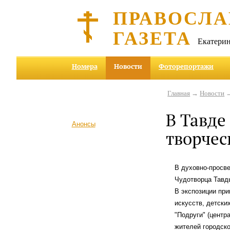
ПРАВОСЛА
ГАЗЕТА
Екатерин
Номера
Новости
Фоторепортажи
Главная
→
Новости
→
В Тавде
Анонсы
творчес
В духовно-просве
Чудотворца Тавды
В экспозиции пр
искусств, детски
"Подруги" (центр
жителей городско