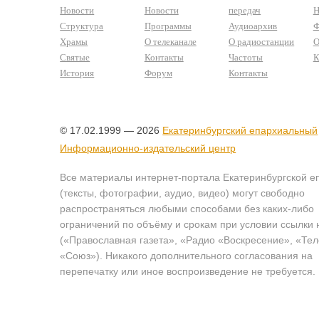
Новости
Новости
передач
Н
Структура
Программы
Аудиоархив
Ф
Храмы
О телеканале
О радиостанции
О
Святые
Контакты
Частоты
К
История
Форум
Контакты
© 17.02.1999 — 2026
Екатеринбургский епархиальный
Информационно-издательский центр
Все материалы интернет-портала Екатеринбургской е
(тексты, фотографии, аудио, видео) могут свободно
распространяться любыми способами без каких-либо
ограничений по объёму и срокам при условии ссылки 
(«Православная газета», «Радио «Воскресение», «Те
«Союз»). Никакого дополнительного согласования на
перепечатку или иное воспроизведение не требуется.