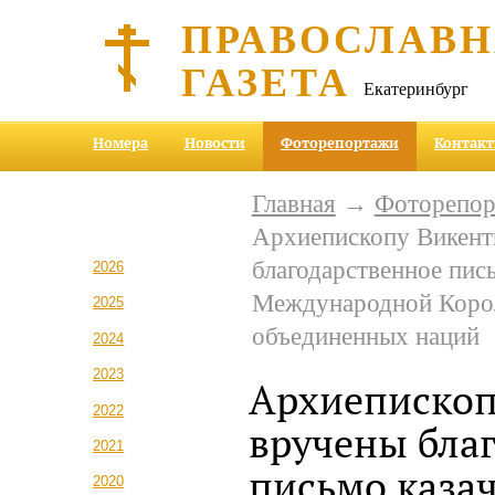
ПРАВОСЛАВ
ГАЗЕТА
Екатеринбург
Номера
Новости
Фоторепортажи
Контак
Главная
→
Фоторепо
Архиепископу Викен
благодарственное пис
2026
Международной Корол
2025
объединенных наций
2024
2023
Архиепископ
2022
вручены бла
2021
письмо казач
2020