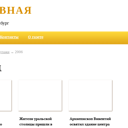
ВНАЯ
бург
Контакты
О газете
ртажи
→ 2006
д
Жители уральской
Архиепископ Викентий
о
столицы пришли в
освятил здание центра