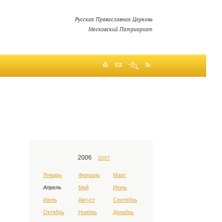
Русская Православная Церковь
Московский Патриархат
2006
2007
Январь
Февраль
Март
Апрель
Май
Июнь
Июль
Август
Сентябрь
Октябрь
Ноябрь
Декабрь