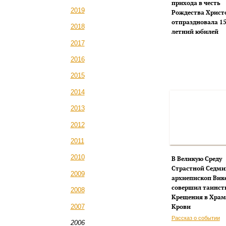
прихода в честь
2019
Рождества Христ
отпраздновала 15
2018
летний юбилей
2017
2016
2015
2014
2013
2012
2011
2010
В Великую Среду
Страстной Седм
2009
архиепископ Вик
совершил таинст
2008
Крещения в Храм
Крови
2007
Рассказ о событии
2006