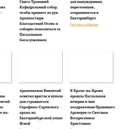
Свято-Троицкий
для вынужденных
ова
Кафедральный собор,
переселенцев,
-
чтобы принять из рук
открывшегося в
Архипастыря
Екатеринбурге
Благодатный Огонь и
Рассказ о событии
соборно помолиться за
Пасхальным
богослужением
Архиепископ Викентий
В Храме-на-Крови
ицы
освятил кресты и купола
прошла Пасхальная
ентий
для строящегося
вечерня и чин
во
Серафимо-Саровского
поздравления Правящего
е-на-
храма на
Архиерея со Светлым
Екатеринбургской улице
Воскресением
Ясной
Христовым