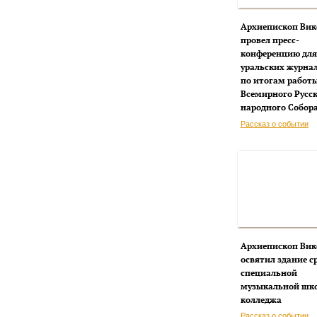
Архиепископ Вик
провел пресс-
конференцию для
уральских журна
по итогам работ
Всемирного Русс
народного Собор
Рассказ о событии
Архиепископ Вик
освятил здание с
специальной
музыкальной шк
колледжа
Рассказ о событии