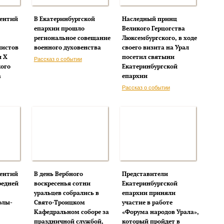
ентий
В Екатеринбургской
Наследный принц
епархии прошло
Великого Герцогства
региональное совещание
Люксембургского, в ходе
листов
военного духовенства
своего визита на Урал
ы Х
посетил святыни
Рассказ о событии
кого
Екатеринбургской
а
епархии
Рассказ о событии
ентий
В день Вербного
Представители
редней
воскресенья сотни
Екатеринбургской
уральцев собрались в
епархии приняли
олы-
Свято-Троицком
участие в работе
Кафедральном соборе за
«Форума народов Урала»,
праздничной службой,
который пройдет в