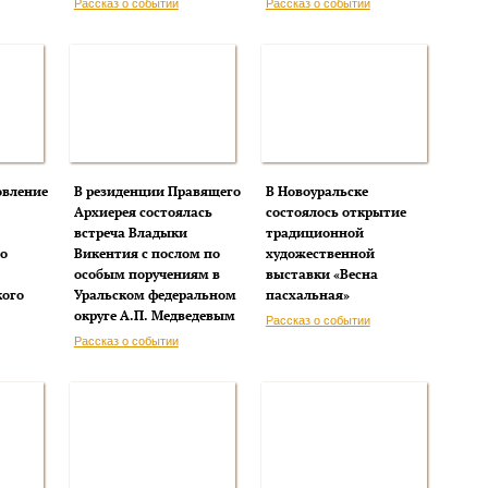
Рассказ о событии
Рассказ о событии
овление
В резиденции Правящего
В Новоуральске
Архиерея состоялась
состоялось открытие
встреча Владыки
традиционной
о
Викентия с послом по
художественной
особым поручениям в
выставки «Весна
кого
Уральском федеральном
пасхальная»
округе А.П. Медведевым
Рассказ о событии
Рассказ о событии