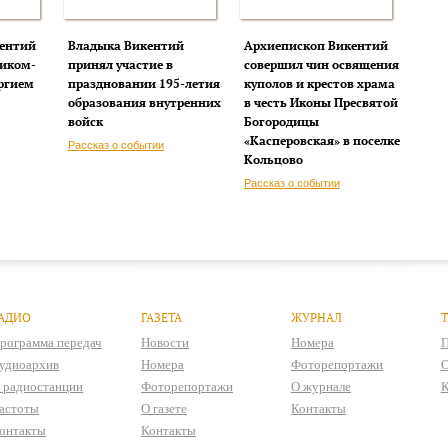
ентий
Владыка Викентий
Архиепископ Викентий
чиком-
принял участие в
совершил чин освящения
ргием
праздновании 195-летия
куполов и крестов храма
образования внутренних
в честь Иконы Пресвятой
войск
Богородицы
«Касперовская» в поселке
Рассказ о событии
Кольцово
Рассказ о событии
АДИО
ГАЗЕТА
ЖУРНАЛ
рограмма передач
Новости
Номера
П
удиоархив
Номера
Фоторепортажи
О
 радиостанции
Фоторепортажи
О журнале
К
астоты
О газете
Контакты
онтакты
Контакты