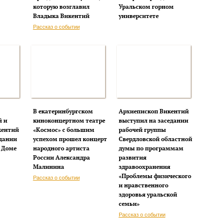
которую возглавил
Уральском горном
Владыка Викентий
университете
Рассказ о событии
В екатеринбургском
Архиепископ Викентий
й и
киноконцертном театре
выступил на заседании
кентий
«Космос» с большим
рабочей группы
едании
успехом прошел концерт
Свердловской областной
 Доме
народного артиста
думы по программам
России Александра
развития
Малинина
здравоохранения
«Проблемы физического
Рассказ о событии
и нравственного
здоровья уральской
семьи»
Рассказ о событии