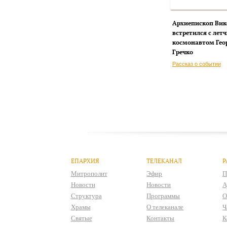
Архиепископ Вик
встретился с лет
космонавтом Гео
Гречко
Рассказ о событии
ЕПАРХИЯ
ТЕЛЕКАНАЛ
Р
Митрополит
Эфир
П
Новости
Новости
А
Структура
Программы
О
Храмы
О телеканале
Ч
Святые
Контакты
К