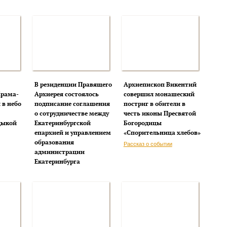
В резиденции Правящего
Архиепископ Викентий
Храма-
Архиерея состоялось
совершил монашеский
 в небо
подписание соглашения
постриг в обители в
о сотрудничестве между
честь иконы Пресвятой
дыкой
Екатеринбургской
Богородицы
епархией и управлением
«Спорительница хлебов»
образования
Рассказ о событии
администрации
Екатеринбурга