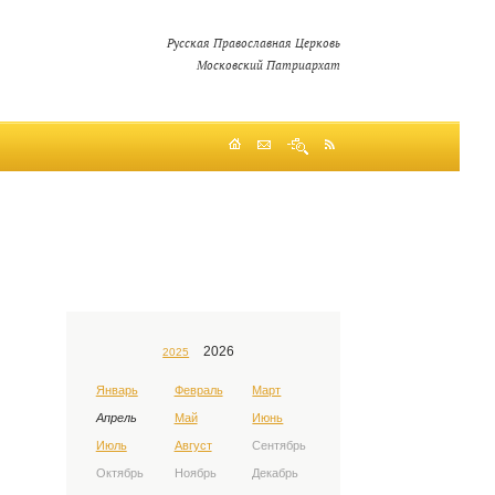
Русская Православная Церковь
Московский Патриархат
2026
2025
Январь
Февраль
Март
Апрель
Май
Июнь
Июль
Август
Сентябрь
Октябрь
Ноябрь
Декабрь