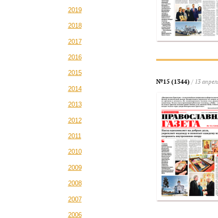
2019
2018
2017
2016
2015
№15 (1344)
/ 13 апрел
2014
2013
2012
2011
2010
2009
2008
2007
2006