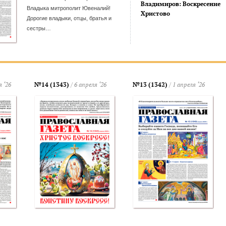
Владимиров: Воскресение
Владыка митрополит Ювеналий!
Христово
Дорогие владыки, отцы, братья и
сестры…
я ‘26
№14 (1343)
/ 6 апреля ‘26
№13 (1342)
/ 1 апреля ‘26