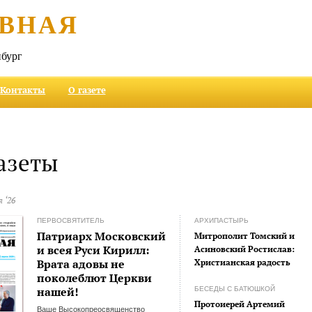
ВНАЯ
бург
Контакты
О газете
азеты
я ‘26
ПЕРВОСВЯТИТЕЛЬ
АРХИПАСТЫРЬ
Патриарх Московский
Митрополит Томский и
и всея Руси Кирилл:
Асиновский Ростислав:
Врата адовы не
Христианская радость
поколеблют Церкви
нашей!
БЕСЕДЫ С БАТЮШКОЙ
Протоиерей Артемий
Ваше Высокопреосвященство