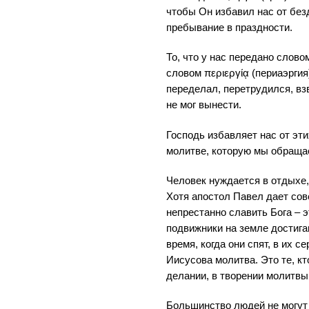
чтобы Он избавил нас от без
пребывание в праздности.
То, что у нас передано слов
словом περιεργίᾳ (периаэргия)
переделал, перетрудился, вз
не мог вынести.
Господь избавляет нас от эт
молитве, которую мы обращае
Человек нуждается в отдыхе,
Хотя апостол Павел дает сов
непрестанно славить Бога – 
подвижники на земле достигаю
время, когда они спят, в их 
Иисусова молитва. Это те, к
делании, в творении молитвы
Большинство людей не могут