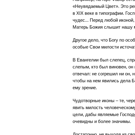
«Неувядаемый Цвет». Это ре
в XIX веке в типографии. Гос
чудес... Перед любой иконой
Матерь Божия слышит нашу м
Другое дело, что Богу по ос
особые Свои милости источат
В Евангелии был слепец, спр
слепым, кто был виновен, он 
отвечал: не согрешил ни он, н
чтобы на нем явились дела Бо
ему зрение.
Чудотворные иконы – те, чер
явить милость человеческому
цели, дабы являемые Господ
очевидны и более значимы.
Достаточно, не выходя из сво