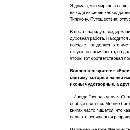
Я думаю, что миряне в наше 
выходя из своей кельи, далек
Типикону. Путешествия, отпус
В посте, наряду с воздержани
духовная работа. Находится л
поездке – он должен это име
отпуск во время поста, он до
чтобы тот соответствовал пос
Вопрос телезрителя: «Если
святому, который на ней из
иконы чудотворные, а друг
– Иногда Господь являет Сво
особые святыни. Многие бого
книгах часто пишется, что ка
если это освященная репроду
Например, на горе Фавор ест