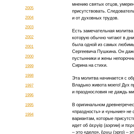
мнению святых отцов, умерен
2005
присутствовать. Следователь
2004
и от духовных трудов.
2003
Есть замечательная молитва
2002
которую обычно читают в дни
была одной из самых любим
2001
Сергеевича Пушкина. Он даж
2000
пустынники и жены непорочн
Сирина на стихи.
1999
1998
Эта молитва начинается с об
Владыко живота моего! Дух п
1997
и празднословия не даждь ми
1996
В оригинальном древнегречес
1995
«праздность» и «уныние» не 
1994
вариантам, которые присутст
идет об ἀεργίᾳ (аэргии) и περι
– это «дело», ἕργω (эрго) – 