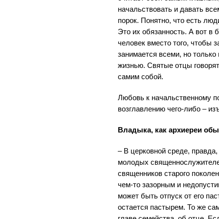
начальствовать и давать все
порок. Понятно, что есть лю
Это их обязанность. А вот в
человек вместо того, чтобы 
занимается всеми, но только
жизнью. Святые отцы говорят
самим собой.
Любовь к начальственному по
возглавлению чего-либо – из
Владыка, как архиереи обы
– В церковной среде, правда,
молодых священнослужителей,
священников старого поколен
чем-то зазорным и недопуст
может быть отпуск от его па
остается пастырем. То же сам
главе семейства, об отце. Есл