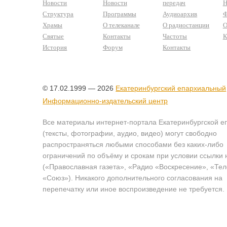
Новости
Новости
передач
Н
Структура
Программы
Аудиоархив
Ф
Храмы
О телеканале
О радиостанции
О
Святые
Контакты
Частоты
К
История
Форум
Контакты
© 17.02.1999 — 2026
Екатеринбургский епархиальный
Информационно-издательский центр
Все материалы интернет-портала Екатеринбургской е
(тексты, фотографии, аудио, видео) могут свободно
распространяться любыми способами без каких-либо
ограничений по объёму и срокам при условии ссылки 
(«Православная газета», «Радио «Воскресение», «Те
«Союз»). Никакого дополнительного согласования на
перепечатку или иное воспроизведение не требуется.