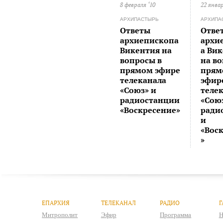
8 февраля ‘10
22 январ
АРХИПАСТЫРЬ
АРХИПА
Ответы
Отве
архиепископа
архи
Викентия на
а Ви
вопросы в
на в
прямом эфире
прям
телеканала
эфир
«Союз» и
теле
радиостанции
«Cою
«Воскресение»
ради
и
«Вос
»
ЕПАРХИЯ
ТЕЛЕКАНАЛ
РАДИО
Г
Митрополит
Эфир
Программа
Н