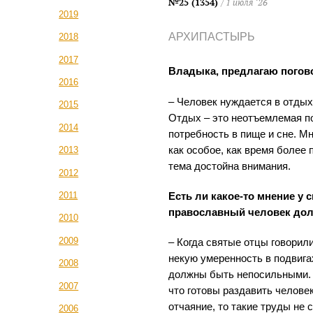
№25 (1354)
/ 1 июля ‘26
2019
АРХИПАСТЫРЬ
2018
2017
Владыка, предлагаю погово
2016
– Человек нуждается в отдых
2015
Отдых – это неотъемлемая по
2014
потребность в пище и сне. М
как особое, как время более
2013
тема достойна внимания.
2012
2011
Есть ли какое-то мнение у с
православный человек до
2010
2009
– Когда святые отцы говорили
некую умеренность в подвигах
2008
должны быть непосильными. 
2007
что готовы раздавить человек
отчаяние, то такие труды не
2006