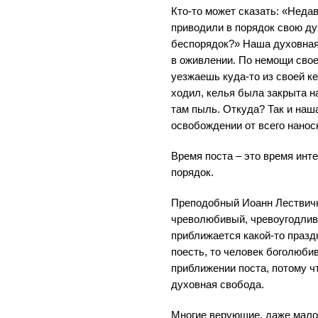
Кто-то может сказать: «Недав
приводили в порядок свою д
беспорядок?» Наша духовная
в оживлении. По немощи сво
уезжаешь куда-то из своей ке
ходил, келья была закрыта н
там пыль. Откуда? Так и наш
освобождении от всего наносн
Время поста – это время инт
порядок.
Преподобный Иоанн Лествичн
чреволюбивый, чревоугодливы
приближается какой-то празд
поесть, то человек боголюби
приближении поста, потому ч
духовная свобода.
Многие верующие, даже мало