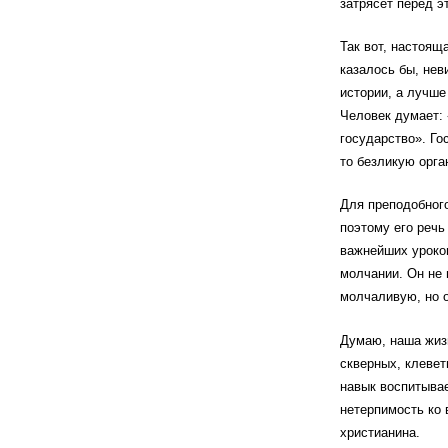
затрясет перед э
Так вот, настоящ
казалось бы, нев
истории, а лучше
Человек думает: 
государство». Го
то безликую орга
Для преподобног
поэтому его речь
важнейших уроков
молчании. Он не 
молчаливую, но 
Думаю, наша жизн
скверных, клеветн
навык воспитыва
нетерпимость ко 
христианина.