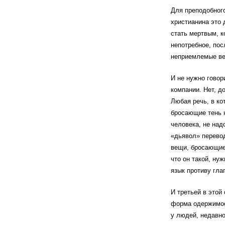
Для преподобного
христианина это 
стать мертвым, к
непотребное, пос
неприемлемые в
И не нужно говори
компании. Нет, д
Любая речь, в ко
бросающие тень н
человека, не над
«дьявол» перевод
вещи, бросающие 
что он такой, ну
язык противу гла
И третьей в этой
форма одержимос
у людей, недавн