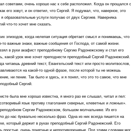
ал советами, очень хорошо нас к себе расположил. Когда он прощался 
как его зовут, и он ответил, что Сергей. Я подумал, что, наверное, это
то я образовательные услуги получаю от двух Сергиев. Наверняка
ий что-то хочет мне сказать.
ких эпизодов, когда нелепая ситуация обретает смысл и понимаешь, что
ие-то важные знаки, важные сообщения от Господа, от самой жизни.
взял в руки акафист преподобному Сергию Радонежскому и стал его
ть, какой урок мне хочет преподнести преподобный Сергий Радонежский.
гда читаешь древний текст, Евангельский текст или просто молитвослов,
навливаются на какой-то одной фразе, после которой ты не можешь
ние, ни пение. Так было и здесь, и я понял, что это то самое, что мне
еподобный Сергий.
исте была мне хорошо известна, я много раз ее слышал, читал и пел:
сотворивый язык противу глаголания скверных, клеветных и ложных».
преподобном Сергии Радонежском, большом молчальнике. Из его
о до нас буквально несколько фраз. Одна из них всегда пишется на
ке, который держит в руках преподобный Сергий Радонежский. Его
ь простые, очень понятные и непротиворечивые. Под этими словами мог