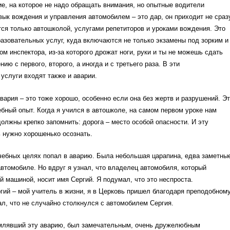
е, на которое не надо обращать внимания, но опытные водители
вык вождения и управления автомобилем – это дар, он приходит не сраз
тся только автошколой, услугами репетиторов и уроками вождения. Это
азовательных услуг, куда включаются не только экзамены под зорким и
м инспектора, из-за которого дрожат ноги, руки и ты не можешь сдать
ию с первого, второго, а иногда и с третьего раза. В эти
услуги входят также и аварии.
вария – это тоже хорошо, особенно если она без жертв и разрушений. Э
бный опыт. Когда я учился в автошколе, на самом первом уроке нам
должны крепко запомнить: дорога – место особой опасности. И эту
 нужно хорошенько осознать.
учебных целях попал в аварию. Была небольшая царапина, едва заметны
втомобиле. Но вдруг я узнал, что владелец автомобиля, который
й машиной, носит имя Сергий. Я подумал, что это неспроста.
ий – мой учитель в жизни, я в Церковь пришел благодаря преподобном
л, что не случайно столкнулся с автомобилем Сергия.
млявший эту аварию, был замечательным, очень дружелюбным