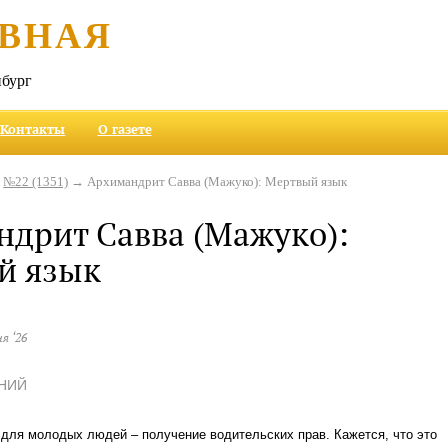
ВНАЯ
бург
Контакты
О газете
→
№22 (1351)
→ Архимандрит Савва (Мажуко): Мертвый язык
дрит Савва (Мажуко):
й язык
ня ‘26
НИЙ
для молодых людей – получение водительских прав. Кажется, что это