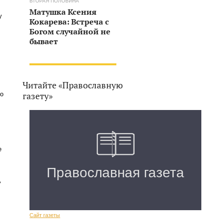
ВТОРАЯ ПОЛОВИНА
Матушка Ксения
у
Кокарева: Встреча с
Богом случайной не
бывает
Читайте «Православную
то
газету»
е
у
Сайт газеты