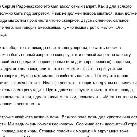
 Сергия Радонежского это был абсолютный запрет. Как и для всякого
должно быть под запретом. Язык не должен поворачиваться, язык долже
огда мы хотим произнести что-то скверное, двусмысленное, сальное,
ле чего, как говорят американцы, нужно помыть рот с мылом. Это
ещи.
ть себе, что так никогда не стать популярным, не стать своим в
олжен быть полный запрет на скверну, как и полный запрет на клевету.
торой мы передаем непроверенные (или даже проверенные) сведения,
а другого человека, или то, что не можем сказать в присутствии
о говорить. Нужно максимально избегать клеветы. Потому что слово
ится как «клеветник». Нельзя клеветать, говорить о другом неприличны
тень на его репутацию. Пусть даже все кругом кричат, что это правда,
жно воздержаться, сделать язык мертвым, промолчать. «Мертв сотворив
голания клеветных...».
 строчке акафиста названа ложь. Всякого рода ложь для христианина ес
ти. Мы ведь очень боимся бесноватых. Особенно есть неофитский стра
о пришедших в храм. Страшно подойти к мощам: «А вдруг меня тоже