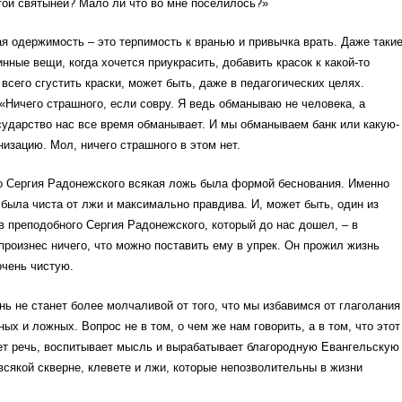
той святыней? Мало ли что во мне поселилось?»
ая одержимость – это терпимость к вранью и привычка врать. Даже такие
инные вещи, когда хочется приукрасить, добавить красок к какой-то
 всего сгустить краски, может быть, даже в педагогических целях.
«Ничего страшного, если совру. Я ведь обманываю не человека, а
сударство нас все время обманывает. И мы обманываем банк или какую-
низацию. Мол, ничего страшного в этом нет.
о Сергия Радонежского всякая ложь была формой беснования. Именно
 была чиста от лжи и максимально правдива. И, может быть, один из
 преподобного Сергия Радонежского, который до нас дошел, – в
произнес ничего, что можно поставить ему в упрек. Он прожил жизнь
очень чистую.
ь не станет более молчаливой от того, что мы избавимся от глаголания
ых и ложных. Вопрос не в том, о чем же нам говорить, а в том, что этот
ет речь, воспитывает мысль и вырабатывает благородную Евангельскую
всякой скверне, клевете и лжи, которые непозволительны в жизни