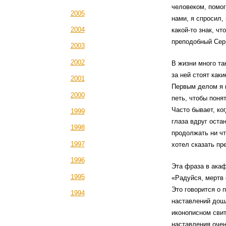
человеком, помог
2005
нами, я спросил, 
2004
какой-то знак, ч
преподобный Серг
2003
2002
В жизни много та
за ней стоят как
2001
Первым делом я 
2000
петь, чтобы поня
Часто бывает, ко
1999
глаза вдруг оста
1998
продолжать ни чте
1997
хотел сказать пр
1996
Эта фраза в акаф
1995
«Радуйся, мертв 
Это говорится о 
1994
наставлений дошл
иконописном свит
наставления очен