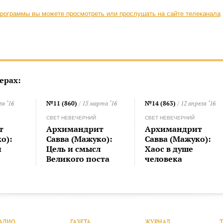
рограммы вы можете просмотреть или прослушать на сайте телеканала
ерах:
ля ‘16
№11 (860)
/ 15 марта ‘16
№14 (863)
/ 12 апреля ‘16
СВЕТ НЕВЕЧЕРНИЙ
СВЕТ НЕВЕЧЕРНИЙ
т
Архимандрит
Архимандрит
о):
Савва (Мажуко):
Савва (Мажуко):
и
Цель и смысл
Хаос в душе
Великого поста
человека
АДИО
ГАЗЕТА
ЖУРНАЛ