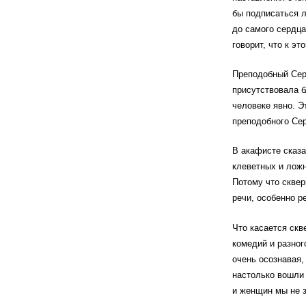
бы подписаться л
до самого сердца
говорит, что к э
Преподобный Серг
присутствовала б
человеке явно. Э
преподобного Сер
В акафисте сказа
клеветных и ложн
Потому что сквер
речи, особенно р
Что касается скв
комедий и разног
очень осознавая,
настолько вошли 
и женщин мы не з