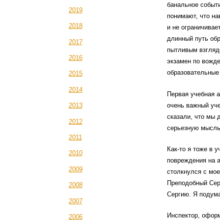
банальное событи
2019
понимают, что на
2018
и не ограничивае
длинный путь обр
2017
пытливым взглядо
2016
экзамен по вожден
образовательные 
2015
2014
Первая учебная а
очень важный уче
2013
сказали, что мы 
2012
серьезную мысль
2011
Как-то я тоже в 
2010
повреждения на а
2009
столкнулся с мое
Преподобный Серг
2008
Сергию. Я подума
2007
Инспектор, офор
2006