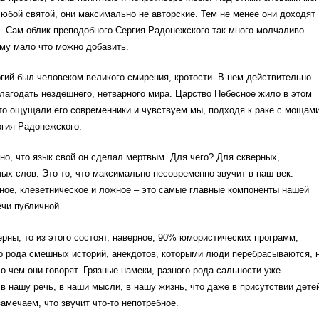
юбой святой, они максимально не авторские. Тем не менее они доходят
. Сам облик преподобного Сергия Радонежского так много молчаливо
тому мало что можно добавить.
ий был человеком великого смирения, кротости. В нем действительно
лагодать нездешнего, нетварного мира. Царство Небесное жило в этом
то ощущали его современники и чувствуем мы, подходя к раке с мощам
гия Радонежского.
но, что язык свой он сделал мертвым. Для чего? Для скверных,
ых слов. Это то, что максимально несовременно звучит в наш век.
ное, клеветническое и ложное – это самые главные компоненты нашей
ечи публичной.
ерны, то из этого состоят, наверное, 90% юмористических программ,
о рода смешных историй, анекдотов, которыми люди перебрасываются, 
 о чем они говорят. Грязные намеки, разного рода сальности уже
в нашу речь, в наши мысли, в нашу жизнь, что даже в присутствии дете
амечаем, что звучит что-то непотребное.