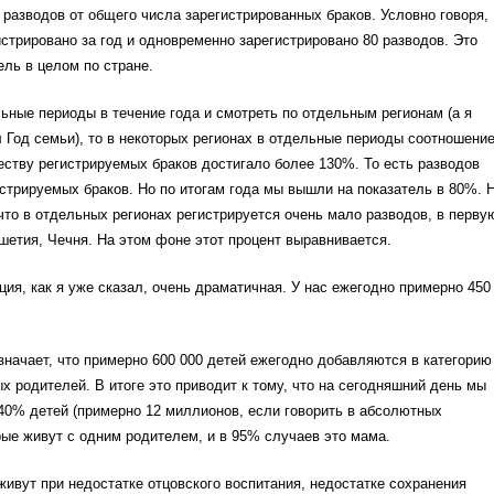
разводов от общего числа зарегистрированных браков. Условно говоря,
истрировано за год и одновременно зарегистрировано 80 разводов. Это
ель в целом по стране.
ьные периоды в течение года и смотреть по отдельным регионам (а я
 Год семьи), то в некоторых регионах в отдельные периоды соотношени
еству регистрируемых браков достигало более 130%. То есть разводов
стрируемых браков. Но по итогам года мы вышли на показатель в 80%. 
, что в отдельных регионах регистрируется очень мало разводов, в перву
шетия, Чечня. На этом фоне этот процент выравнивается.
ция, как я уже сказал, очень драматичная. У нас ежегодно примерно 450
означает, что примерно 600 000 детей ежегодно добавляются в категорию
х родителей. В итоге это приводит к тому, что на сегодняшний день мы
40% детей (примерно 12 миллионов, если говорить в абсолютных
рые живут с одним родителем, и в 95% случаев это мама.
 живут при недостатке отцовского воспитания, недостатке сохранения