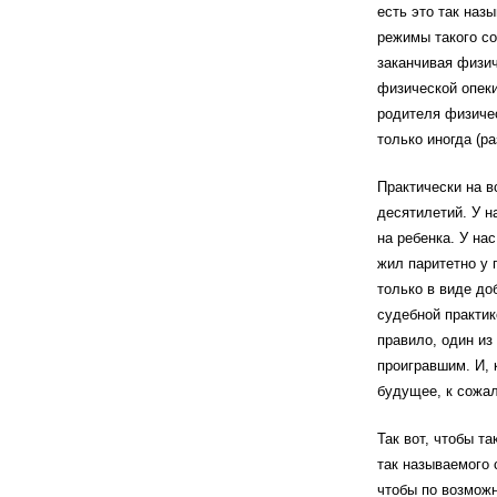
есть это так наз
режимы такого со
заканчивая физич
физической опеки
родителя физичес
только иногда (р
Практически на в
десятилетий. У н
на ребенка. У на
жил паритетно у 
только в виде до
судебной практик
правило, один из
проигравшим. И, 
будущее, к сожал
Так вот, чтобы т
так называемого 
чтобы по возможн