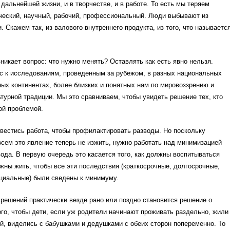
 дальнейшей жизни, и в творчестве, и в работе. То есть мы теряем
ческий, научный, рабочий, профессиональный. Люди выбывают из
. Скажем так, из валового внутреннего продукта, из того, что называетс
никает вопрос: что нужно менять? Оставлять как есть явно нельзя.
с к исследованиям, проведенным за рубежом, в разных национальных
ных континентах, более близких и понятных нам по мировоззрению и
турной традиции. Мы это сравниваем, чтобы увидеть решение тех, кто
ой проблемой.
вестись работа, чтобы профилактировать разводы. Но поскольку
всем это явление теперь не изжить, нужно работать над минимизацией
ода. В первую очередь это касается того, как должны воспитываться
лжны жить, чтобы все эти последствия (краткосрочные, долгосрочные,
циальные) были сведены к минимуму.
 решений практически везде рано или поздно становится решение о
го, чтобы дети, если уж родители начинают проживать раздельно, жили
ой, виделись с бабушками и дедушками с обеих сторон попеременно. То