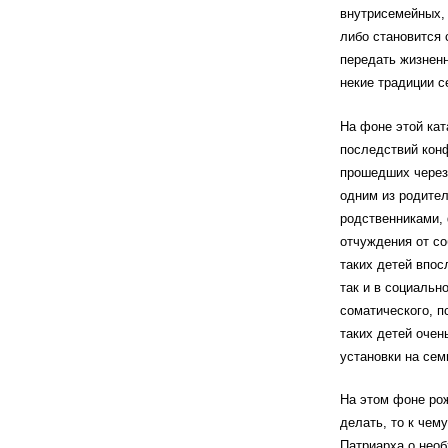
внутрисемейных, 
либо становится 
передать жизненн
некие традиции с
На фоне этой ка
последствий конф
прошедших через 
одним из родител
родственниками,
отчуждения от со
таких детей впос
так и в социальн
соматического, п
таких детей очен
установки на сем
На этом фоне рож
делать, то к че
Патриарха о нео