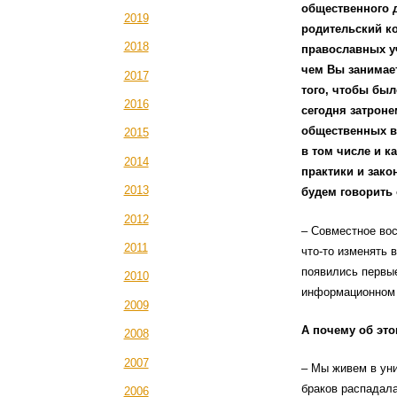
общественного 
2019
родительский к
2018
православных у
чем Вы занимает
2017
того, чтобы был
2016
сегодня затронем
общественных вз
2015
в том числе и 
2014
практики и зако
2013
будем говорить 
2012
– Совместное вос
2011
что-то изменять 
появились первые
2010
информационном 
2009
А почему об эт
2008
2007
– Мы живем в уни
браков распадала
2006