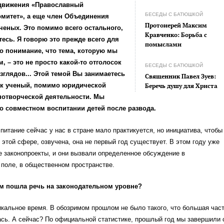
движения «Православный
БЕСЕДЫ С БАТЮШКОЙ
омитет», а еще член Объединения
Протоиерей Максим
ченых. Это помимо всего остального,
Кравченко: Борьба с
есь. Я говорю это прежде всего для
помыслами
о понимание, что тема, которую мы
, – это не просто какой-то отголосок
БЕСЕДЫ С БАТЮШКОЙ
глядов... Этой темой Вы занимаетесь
Священник Павел Зуев:
как ученый, помимо юридической
Беречь душу для Христа
нотворческой деятельности. Мы
о совместном воспитании детей после развода.
питание сейчас у нас в стране мало практикуется, но инициатива, чтобы
в этой сфере, озвучена, она не первый год существует. В этом году уже
 законопроекты, и они вызвали определенное обсуждение в
поле, в общественном пространстве.
ом пошла речь на законодательном уровне?
кальное время. В обозримом прошлом не было такого, что большая час
сь. А сейчас? По официальной статистике, прошлый год мы завершили 