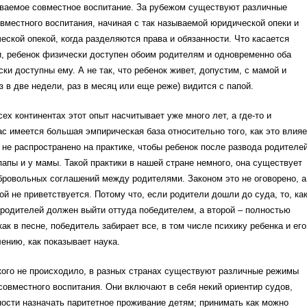
ываемое совместное воспитание. За рубежом существуют различные
вместного воспитания, начиная с так называемой юридической опеки и
еской опекой, когда разделяются права и обязанности. Что касается
, ребенок физически доступен обоим родителям и одновременно оба
ки доступны ему. А не так, что ребенок живет, допустим, с мамой и
аз в две недели, раз в месяц или еще реже) видится с папой.
сех континентах этот опыт насчитывает уже много лет, а где-то и
ас имеется большая эмпирическая база относительно того, как это влияе
с не распространено на практике, чтобы ребенок после развода родителе
папы и у мамы. Такой практики в нашей стране немного, она существует
бровольных соглашений между родителями. Законом это не оговорено, а
ой не приветствуется. Потому что, если родители дошли до суда, то, ка
 родителей должен выйти оттуда победителем, а второй – полностью
как в песне, победитель забирает все, в том числе психику ребенка и его
ению, как показывает наука.
акого не происходило, в разных странах существуют различные режимы
совместного воспитания. Они включают в себя некий ориентир судов,
ости назначать паритетное проживание детям; принимать как можно