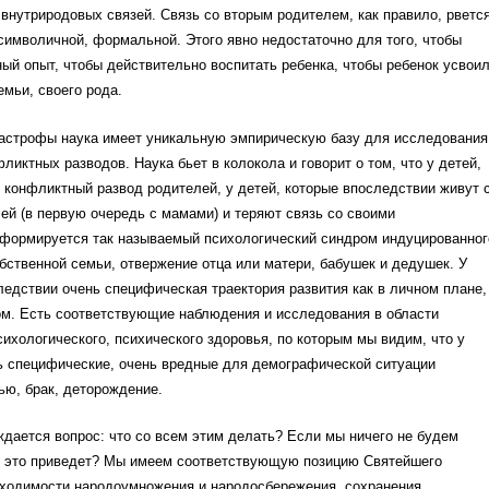
внутриродовых связей. Связь со вторым родителем, как правило, рветс
символичной, формальной. Этого явно недостаточно для того, чтобы
ый опыт, чтобы действительно воспитать ребенка, чтобы ребенок усвои
емьи, своего рода.
тастрофы наука имеет уникальную эмпирическую базу для исследования
ликтных разводов. Наука бьет в колокола и говорит о том, что у детей,
конфликтный развод родителей, у детей, которые впоследствии живут 
ей (в первую очередь с мамами) и теряют связь со своими
 формируется так называемый психологический синдром индуцированног
бственной семьи, отвержение отца или матери, бабушек и дедушек. У
ледствии очень специфическая траектория развития как в личном плане,
ом. Есть соответствующие наблюдения и исследования в области
сихологического, психического здоровья, по которым мы видим, что у
ь специфические, очень вредные для демографической ситуации
ью, брак, деторождение.
дается вопрос: что со всем этим делать? Если мы ничего не будем
му это приведет? Мы имеем соответствующую позицию Святейшего
бходимости народоумножения и народосбережения, сохранения