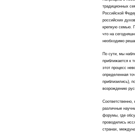
традиционных се
Российской Феде
российских духов
крепкую семью. П
что на сегодняшн
необходимо реша
По сути, мы наб
приближается к т
этот процесс нев
определенная точ
приблизились), п
возрождению русс
Соответственно,
различные научн
форумы, где обс
проводились исс
странах, междун