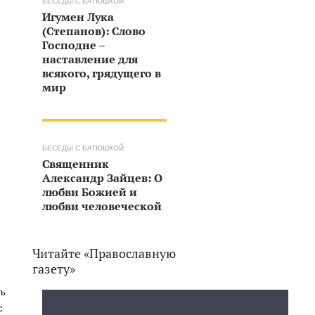
БЕСЕДЫ С БАТЮШКОЙ
Игумен Лука
(Степанов): Слово
Господне –
наставление для
всякого, грядущего в
мир
БЕСЕДЫ С БАТЮШКОЙ
Священник
Александр Зайцев: О
любви Божией и
любви человеческой
Читайте «Православную
газету»
ть
с