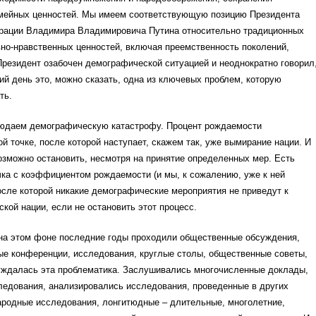
мейных ценностей. Мы имеем соответствующую позицию Президента
рации Владимира Владимировича Путина относительно традиционных
но-нравственных ценностей, включая преемственность поколений,
резидент озабочен демографической ситуацией и неоднократно говорил
ий день это, можно сказать, одна из ключевых проблем, которую
ть.
людаем демографическую катастрофу. Процент рождаемости
ой точке, после которой наступает, скажем так, уже вымирание нации. И
озможно остановить, несмотря на принятие определенных мер. Есть
ка с коэффициентом рождаемости (и мы, к сожалению, уже к ней
осле которой никакие демографические мероприятия не приведут к
кой нации, если не остановить этот процесс.
 на этом фоне последние годы проходили общественные обсуждения,
ые конференции, исследования, круглые столы, общественные советы,
уждалась эта проблематика. Заслушивались многочисленные доклады,
ледования, анализировались исследования, проведенные в других
ародные исследования, лонгитюдные – длительные, многолетние,