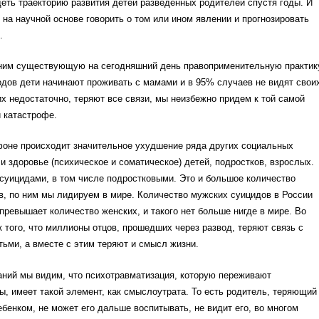
ть траекторию развития детей разведенных родителей спустя годы. И
на научной основе говорить о том или ином явлении и прогнозировать
.
ним существующую на сегодняшний день правоприменительную практик
одов дети начинают проживать с мамами и в 95% случаев не видят свои
их недостаточно, теряют все связи, мы неизбежно придем к той самой
 катастрофе.
фоне происходит значительное ухудшение ряда других социальных
 и здоровье (психическое и соматическое) детей, подростков, взрослых.
 суицидами, в том числе подростковыми. Это и большое количество
, по ним мы лидируем в мире. Количество мужских суицидов в России
 превышает количество женских, и такого нет больше нигде в мире. Во
к того, что миллионы отцов, прошедших через развод, теряют связь с
ьми, а вместе с этим теряют и смысл жизни.
аний мы видим, что психотравматизация, которую переживают
, имеет такой элемент, как смыслоутрата. То есть родитель, теряющий
ебенком, не может его дальше воспитывать, не видит его, во многом