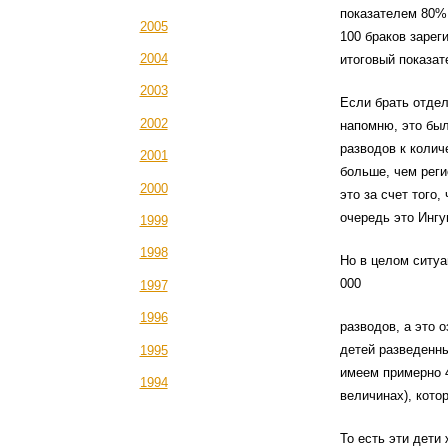
показателем 80% 
2005
100 браков зарег
2004
итоговый показат
2003
Если брать отдел
2002
напомню, это был
разводов к колич
2001
больше, чем реги
2000
это за счет того
очередь это Ингу
1999
1998
Но в целом ситуа
000
1997
1996
разводов, а это 
детей разведенны
1995
имеем примерно 
1994
величинах), кото
То есть эти дети