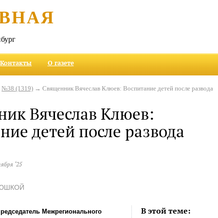
ВНАЯ
бург
Контакты
О газете
→
№38 (1319)
→ Священник Вячеслав Клюев: Воспитание детей после развода
ик Вячеслав Клюев:
ние детей после развода
тября ‘25
ТЮШКОЙ
В этой теме:
председатель Межрегионального