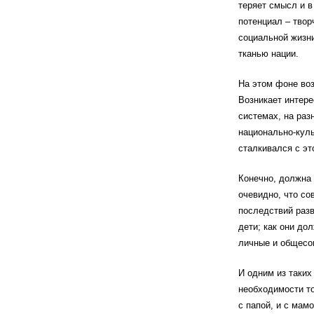
теряет смысл и в
потенциал – твор
социальной жизни
тканью нации.
На этом фоне воз
Возникает интере
системах, на раз
национально-куль
сталкивался с эт
Конечно, должна 
очевидно, что со
последствий разв
дети; как они до
личные и общесо
И одним из таких
необходимости то
с папой, и с мам