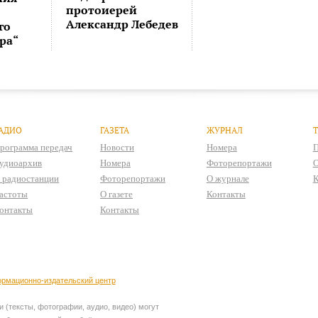
протоиерей
Александр Лебедев
го
ра“
АДИО
ГАЗЕТА
ЖУРНАЛ
рограмма передач
Новости
Номера
П
удиоархив
Номера
Фоторепортажи
О
 радиостанции
Фоторепортажи
О журнале
К
астоты
О газете
Контакты
онтакты
Контакты
рмационно-издательский центр
 (тексты, фотографии, аудио, видео) могут