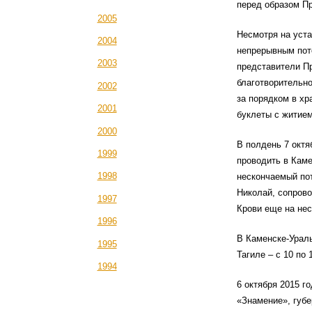
перед образом П
2005
Несмотря на уста
2004
непрерывным пот
2003
представители П
благотворительн
2002
за порядком в хр
2001
буклеты с житием
2000
В полдень 7 окт
1999
проводить в Каме
1998
нескончаемый по
Николай, сопрово
1997
Крови еще на нес
1996
В Каменске-Ураль
1995
Тагиле – с 10 по
1994
6 октября 2015 г
«Знамение», губ