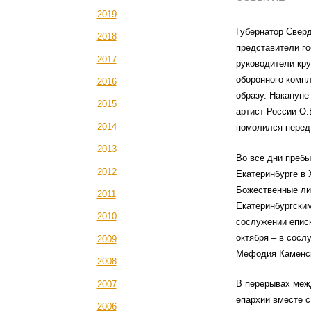
2019
Губернатор Сверд
2018
представители го
2017
руководители кру
оборонного компл
2016
образу. Накануне
2015
артист России О.
2014
помолился перед
2013
Во все дни пребы
2012
Екатеринбурге в
Божественные ли
2011
Екатеринбургски
2010
сослужении еписк
октября – в сосл
2009
Мефодия Каменск
2008
В перерывах меж
2007
епархии вместе 
2006