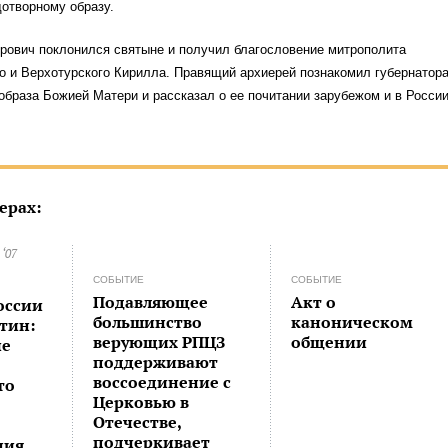
отворному образу.
рович поклонился святыне и получил благословение митрополита
о и Верхотурского Кирилла. Правящий архиерей познакомил губернатор
 образа Божией Матери и рассказал о ее почитании зарубежом и в России
ерах:
 ‘07
СОБЫТИЕ
СОБЫТИЕ
Подавляющее
Акт о
оссии
большинство
каноническом
тин:
верующих РПЦЗ
общении
ие
поддерживают
воссоединение с
то
Церковью в
Отечестве,
подчеркивает
ния