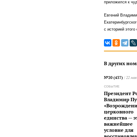
приложился к чуд
Евгений Владими
Екатеринбургског
с историей этого
В других ном
№20 (437)
/ 22 мая
СОБЫТИЕ
Президент Р
Владимир Пу
«Возрожден
церковного
единства — э
важнейшее
условие для
восстановле