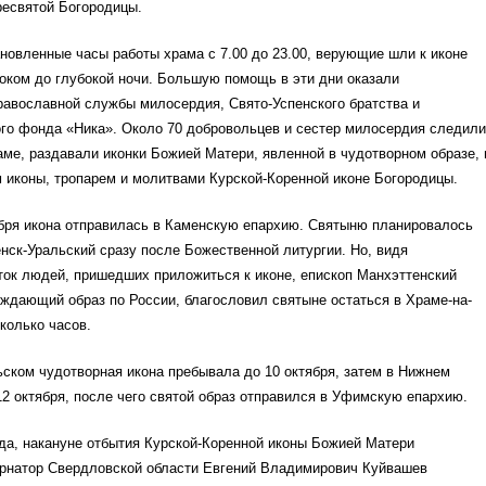
ресвятой Богородицы.
новленные часы работы храма с 7.00 до 23.00, верующие шли к иконе
оком до глубокой ночи. Большую помощь в эти дни оказали
равославной службы милосердия, Свято-Успенского братства и
ого фонда «Ника». Около 70 добровольцев и сестер милосердия следили
аме, раздавали иконки Божией Матери, явленной в чудотворном образе, 
 иконы, тропарем и молитвами Курской-Коренной иконе Богородицы.
ября икона отправилась в Каменскую епархию. Святыню планировалось
нск-Уральский сразу после Божественной литургии. Но, видя
ток людей, пришедших приложиться к иконе, епископ Манхэттенский
ждающий образ по России, благословил святыне остаться в Храме-на-
колько часов.
ском чудотворная икона пребывала до 10 октября, затем в Нижнем
 12 октября, после чего святой образ отправился в Уфимскую епархию.
ода, накануне отбытия Курской-Коренной иконы Божией Матери
ернатор Свердловской области Евгений Владимирович Куйвашев