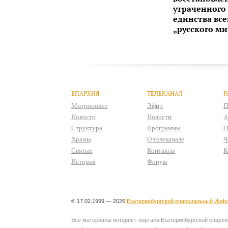
утраченного
единства все
„русского ми
ЕПАРХИЯ
ТЕЛЕКАНАЛ
Р
Митрополит
Эфир
П
Новости
Новости
А
Структура
Программы
О
Храмы
О телеканале
Ч
Святые
Контакты
К
История
Форум
© 17.02.1999 — 2026
Екатеринбургский епархиальный Инфо
Все материалы интернет-портала Екатеринбургской епархии