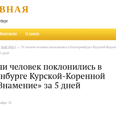
ВНАЯ
бург
Контакты
О газете
→
№40 (841)
→ 33 тысячи человек поклонились в Екатеринбурге Курской-Корен
5 дней
чи человек поклонились в
нбурге Курской-Коренной
Знамение» за 5 дней
тября ‘15