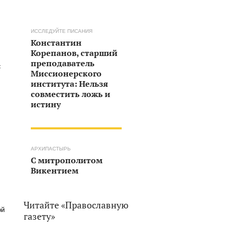
ИССЛЕДУЙТЕ ПИСАНИЯ
Константин
Корепанов, старший
преподаватель
й
Миссионерского
института: Нельзя
совместить ложь и
истину
АРХИПАСТЫРЬ
С митрополитом
Викентием
Читайте «Православную
ой
газету»