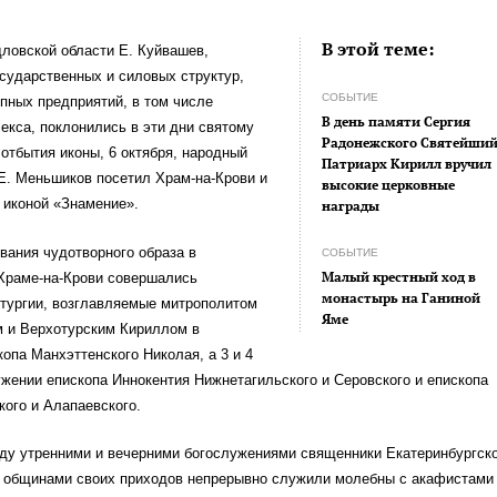
В этой теме:
ловской области Е. Куйвашев,
сударственных и силовых структур,
СОБЫТИЕ
пных предприятий, в том числе
В день памяти Сергия
екса, поклонились в эти дни святому
Радонежского Святейши
 отбытия иконы, 6 октября, народный
Патриарх Кирилл вручил
Е. Меньшиков посетил Храм-на-Крови и
высокие церковные
 иконой «Знамение».
награды
вания чудотворного образа в
СОБЫТИЕ
Малый крестный ход в
 Храме-на-Крови совершались
монастырь на Ганиной
тургии, возглавляемые митрополитом
Яме
м и Верхотурским Кириллом в
опа Манхэттенского Николая, а 3 и 4
ужении епископа Иннокентия Нижнетагильского и Серовского и епископа
ого и Алапаевского.
ду утренними и вечерними богослужениями священники Екатеринбургск
с общинами своих приходов непрерывно служили молебны с акафистами