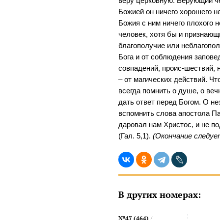
веру церковную. Верующий че
Божией он ничего хорошего не
Божия с ним ничего плохого 
человек, хотя бы и признающ
благополучие или неблагопол
Бога и от соблюдения заповед
совпадений, проис-шествий, 
– от магических действий. Ч
всегда помнить о душе, о вечн
дать ответ перед Богом. О н
вспомнить слова апостола Па
даровал нам Христос, и не по
(Гал. 5,1).
(Окончание следуе
В других номерах:
№47 (464)
/