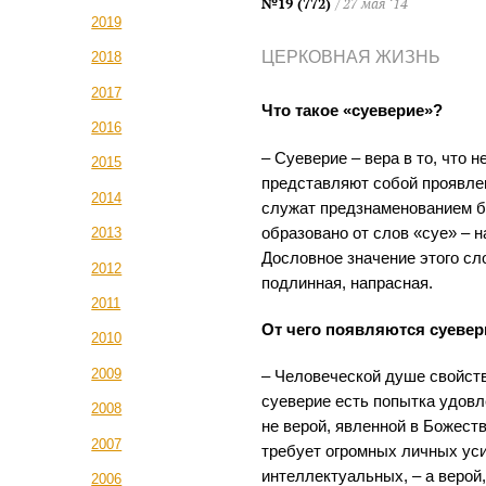
№19 (772)
/ 27 мая ‘14
2019
ЦЕРКОВНАЯ ЖИЗНЬ
2018
2017
Что такое «суеверие»?
2016
– Суеверие – вера в то, что 
2015
представляют собой проявле
2014
служат предзнаменованием б
образовано от слов «суе» – н
2013
Дословное значение этого сло
2012
подлинная, напрасная.
2011
От чего появляются суевер
2010
2009
– Человеческой душе свойст
суеверие есть попытка удовл
2008
не верой, явленной в Божест
2007
требует огромных личных ус
интеллектуальных, – а верой
2006