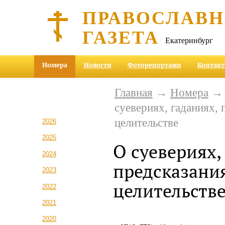
ПРАВОСЛАВ
ГАЗЕТА
Екатеринбург
Номера
Новости
Фоторепортажи
Контак
Главная
→
Номера
суевериях, гаданиях, 
целительстве
2026
2025
О суевериях,
2024
предсказания
2023
целительств
2022
2021
2020