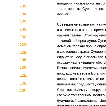
преданий и основанной на со
2005
таинственным. Суеверие ест
2004
ложной.
2003
Суеверия не возникают на пу
2002
в язычестве, и в наше время
оружия сатаны. Этим оружие
2001
тяжелейший вред душе. Суев
2000
демонам гораздо проще спра
в состоянии страха. Суеверны
1999
служат не Богу, а силам зла
1998
окружением, внешними обсто
1997
Возникновению суеверий спо
пришедшие к вере в Бога, к
1996
неприятности с какими-то н
1995
явлениями, предшествующим
Слишком велика у неверующи
1994
сверхъестественном, велико
будущего. Православная Цер
большой опасностью для здо