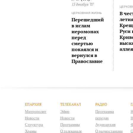
15 декабря ‘07
ЦЕРКОВ
В чес
ЦЕРКОВНАЯ ЖИЗНЬ
лети
Перешедший
Крещ
в ислам
Руси 
иеромонах
Крив
перед
выса
смертью
алле
покаялся и
вернулся в
Православие
ЕПАРХИЯ
ТЕЛЕКАНАЛ
РАДИО
Г
Митрополит
Эфир
Программа
Н
Новости
Новости
передач
Н
Структура
Программы
Аудиоархив
Ф
Храмы
О телеканале
О радиостанции
О