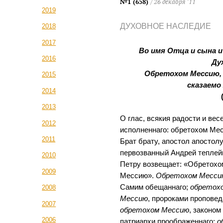
№1 (658)
/ 26 декабря ‘11
2019
ДУХОВНОЕ НАСЛЕДИЕ
2018
2017
Во имя Отца и сына 
2016
Дух
Обретохом Мессию, 
2015
сказаемо
2014
2013
О глас, всякия радости и вес
2012
исполненнаго: обретохом Ме
2011
Брат брату, апостол апостолу
первозванный Андрей тепле
2010
Петру возвещает: «Обретохо
2009
Мессию».
Обретохом Месси
Самим обещаннаго;
обретох
2008
Мессию
, пророками проповед
2007
обретохом Мессию
, законом
2006
патриархи проображеннаго;
о