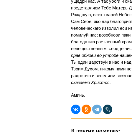
ущедри нас. А так убоги и ок
представляем Тебе Матерь Де
Рождшую, всех тварей Небес
Сам Себе, яко дар благоприя
человеческаго изволил еси и
помилуй нас; возобнови пак
благодатию растленный храм 
невещественным; сердце чист
прав обнови во утробе
нашей,
Ты един царствуй в нас и на
Твоим Духом, никому нами не 
радостию и веселием воззов
сказаемо Христос.
Аминь.
В других номерах: