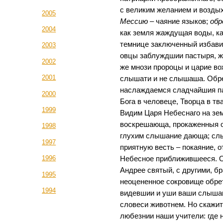
с великим желанием и возды
2005
Мессию
– чаяние языков;
об
2004
как земля жаждущая воды, ка
темнице заключенный избавит
2003
овцы заблуждшии пастыря, ж
2002
же мнози пророцы и царие во
2001
слышати и не слышаша. Обре
наслаждаемся сладчайшия па
2000
Бога в человеце, Творца в тв
1999
Видим Царя Небеснаго на зе
воскрешающа, прокаженныя 
1998
глухим слышание дающа; слы
1997
приятную весть – покаяние, 
1996
Небесное приближившееся. О
Андрее святый, с другими, б
1995
неоцененное сокровище обре
1994
видевшии и уши ваши слышав
словеси животнем. Но скажите
любезнии наши учители: где 