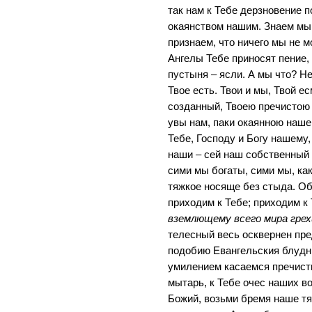
так нам к Тебе дерзновение п
окаянством нашим. Знаем мы,
признаем, что ничего мы не м
Ангелы Тебе приносят пение, 
пустыня – ясли. А мы что? Нет
Твое есть. Твои и мы, Твой е
созданный, Твоею пречистою 
увы нам, паки окаянною наш
Тебе, Господу и Богу нашему,
наши – сей наш собственный 
сими мы богаты, сими мы, ка
тяжкое носяще без стыда. Об
приходим к Тебе; приходим к 
вземлющему всего мира грех
телесный весь осквернен пре
подобию Евангельския блудн
умилением касаемся пречистых
мытарь, к Тебе очес наших во
Божий, возьми бремя наше тя