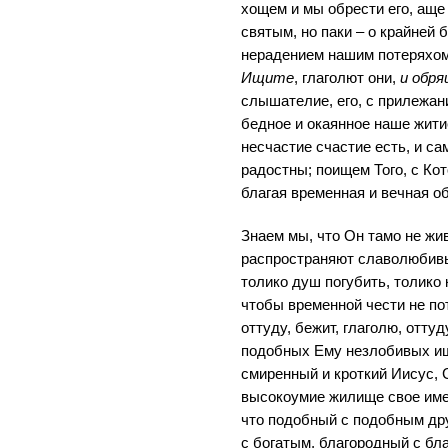
хощем и мы обрести его, аще
святым, но паки – о крайней 
нерадением нашим потеряхом
Ищите
, глаголют они,
и обр
слышателие, его, с прилежан
бедное и окаянное наше жити
несчастие счастие есть, и с
радостны; поищем Того, с Ко
благая временная и вечная об
Знаем мы, что Он тамо не жив
распространяют славолюбивы
толико душ погубить, толико
чтобы временной чести не по
оттуду, бежит, глаголю, оттуд
подобных Ему незлобивых ищ
смиренный и кроткий Иисус, 
высокоумие жилище свое имее
что подобный с подобным др
с богатым, благородный с бл