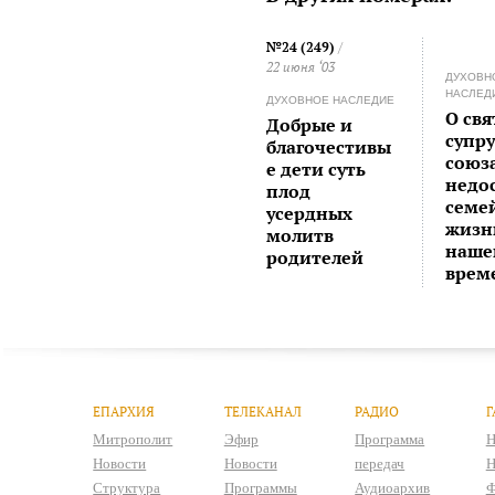
№24 (249)
/
22 июня ‘03
ДУХОВН
НАСЛЕД
ДУХОВНОЕ НАСЛЕДИЕ
О свя
Добрые и
супр
благочестивы
союза
е дети суть
недо
плод
семе
усердных
жизн
молитв
наше
родителей
врем
ЕПАРХИЯ
ТЕЛЕКАНАЛ
РАДИО
Г
Митрополит
Эфир
Программа
Н
Новости
Новости
передач
Н
Структура
Программы
Аудиоархив
Ф