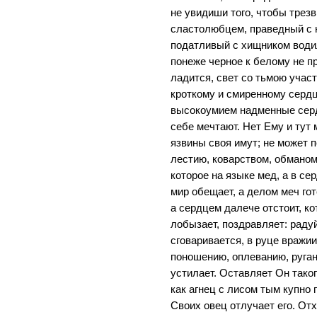
не увидиши того, чтобы трез
сластолюбцем, праведный с
податливый с хищником водилс
понеже черное к белому не пр
ладится, свет со тьмою участ
кроткому и смиренному сердце
высокоумием надменные серд
себе мечтают. Нет Ему и тут 
язвины своя имут; не может 
лестию, коварством, обмано
которое на языке мед, а в се
мир обещает, а делом меч гот
а сердцем далече отстоит, ко
лобызает, поздравляет: радуй
сговаривается, в руце вражи
поношению, оплеванию, руган
устилает. Оставляет Он таког
как агнец с лисом тым купно
Своих овец отлучает его. Отх