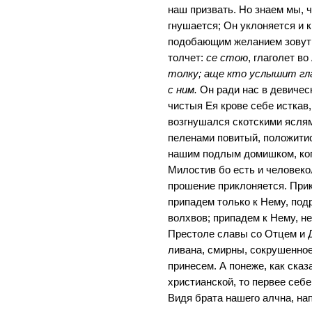
наш призвать. Но знаем мы, 
гнушается; Он уклоняется и к
подобающим желанием зовут; 
толчет:
се стою
, глаголет в
толку; аще кто услышит гла
с ним.
Он ради нас в девическ
чистыя Ея крове себе исткав,
возгнушался скотскими яслям
пеленами повитый, положитис
нашим подлым домишком, ког
Милостив бо есть и человеко
прошение приклоняется. При
припадем только к Нему, по
волхвов; припадем к Нему, не
Престоле славы со Отцем и 
ливана, смирны, сокрушенно
принесем. А понеже, как сказ
христианской, то первее себе
Видя брата нашего алчна, на