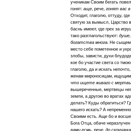
ученикам Своим бегать повел
гонят:
аще
, рече,
гонят вас в
Отходит, глаголю, оттуду, гд
святую за вымысл, Царство в
баснь имеют, где грех за игр
тако разглагольствуют:
душе,
богатства многа.
Не сыщем Е
место себе пометенное и укр
злобы, зависти, духи блудод
кое бо участие света со тмо
глаголю, да и искать непочто
женам мироносицам, ищущим 
что ищете живаго с мертв
вышереченные, мертвецы неп
земли, а другою во вратах а
делать? Куды обратиться? Г
нашего искать? А непременн
Своими есть. Аще бо и восше
Бога Отца, обаче неразлучен
вами есмь
, рече,
до скончани