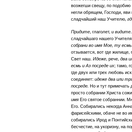
возжегши свещу, по подобию 
негли обрящем, Господи, яви 
сладчайший наш Учителю,
гд
Придите
, глаголет,
и видите
сладчайшаго нашего Учителя
собрани во имя Мое, ту есмь
отзывается, вот где жилище,
Свет наш.
Идеже
, рече,
два и
есмь и Аз посреде их
; тамо, 
где двух или трех любовь ис
соединяет:
идеже два или тр
посреде.
Но и тут примечать 
просто собрании Христа сож
имя
Его святое собраннии. Мн
Его. Собирались некогда Анн
фарисейскими, обаче не во им
собирались Ирод и Понтийский
бесчестие, на укоризну, на по