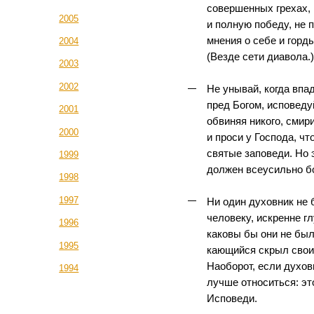
совершенных грехах, 
2005
и полную победу, не 
мнения о себе и горд
2004
(Везде сети диавола.)
2003
2002
Не унывай, когда впад
пред Богом, исповеду
2001
обвиняя никого, смир
2000
и проси у Господа, ч
святые заповеди. Но э
1999
должен всеусильно б
1998
1997
Ни один духовник не 
человеку, искренне г
1996
каковы бы они не был
1995
кающийся скрыл свои 
Наоборот, если духов
1994
лучше относиться: эт
Исповеди.