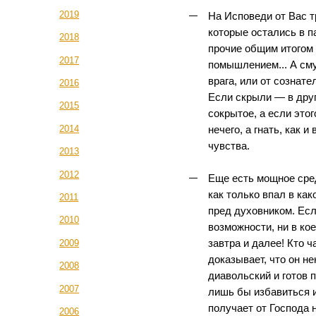
2019
На Исповеди от Вас т
которые остались в п
2018
прочие общим итогом 
2017
помышлением... А см
врага, или от сознате
2016
Если скрыли — в друг
2015
сокрытое, а если этог
2014
нечего, а гнать, как 
чувства.
2013
2012
Еще есть мощное сред
как только впал в ка
2011
пред духовником. Есл
2010
возможности, ни в ко
2009
завтра и далее! Кто ч
доказывает, что он не
2008
диавольский и готов 
2007
лишь бы избавиться и 
получает от Господа 
2006