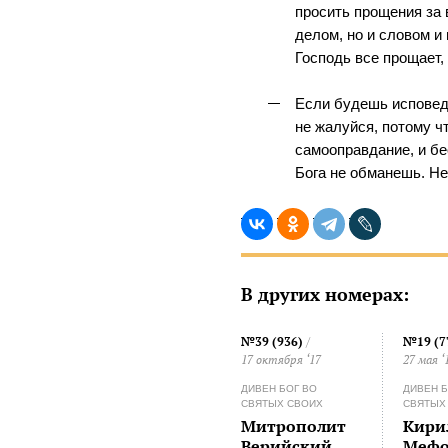
просить прощения за 
делом, но и словом 
Господь все прощает, 
Если будешь исповедо
не жалуйся, потому ч
самооправдание, и бе
Бога не обманешь. Не
В других номерах:
№39 (936)
/
№19 (7
17 октября ‘17
27 мая ‘
ДИВЕН БОГ ВО
ДИВЕН Б
СВЯТЫХ СВОИХ
СВЯТЫХ
Митрополит
Кири
Верийский
Мефо