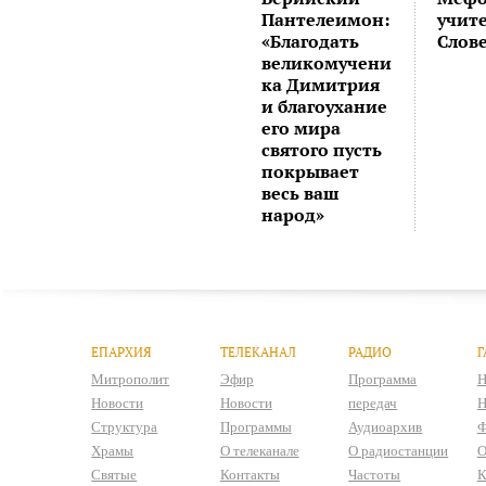
Пантелеимон:
учит
«Благодать
Слов
великомучени
ка Димитрия
и благоухание
его мира
святого пусть
покрывает
весь ваш
народ»
ЕПАРХИЯ
ТЕЛЕКАНАЛ
РАДИО
Г
Митрополит
Эфир
Программа
Н
Новости
Новости
передач
Н
Структура
Программы
Аудиоархив
Ф
Храмы
О телеканале
О радиостанции
О
Святые
Контакты
Частоты
К