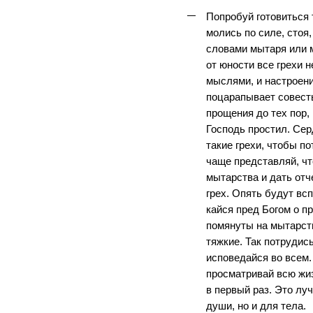
Попробуй готовиться т
молись по силе, стоя,
словами мытаря или 
от юности все грехи н
мыслями, и настроени
поцарапывает совесть
прощения до тех пор,
Господь простил. Сер
такие грехи, чтобы по
чаще представляй, чт
мытарства и дать от
грех. Опять будут вс
кайся пред Богом о п
помянуты на мытарст
тяжкие. Так потрудись
исповедайся во всем.
просматривай всю жиз
в первый раз. Это лу
души, но и для тела.