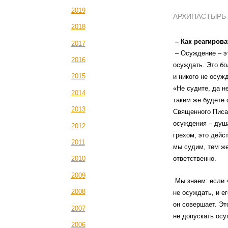
2019
АРХИПАСТЫРЬ
2018
– Как реагирова
2017
– Осуждение – э
2016
осуждать. Это бо
2015
и никого не осуж
«Не судите, да н
2014
таким же будете 
2013
Священного Писан
осуждения – душ
2012
грехом, это дейс
2011
мы судим, тем ж
ответственно.
2010
2009
Мы знаем: если 
2008
не осуждать, и е
он совершает. Эт
2007
не допускать осу
2006