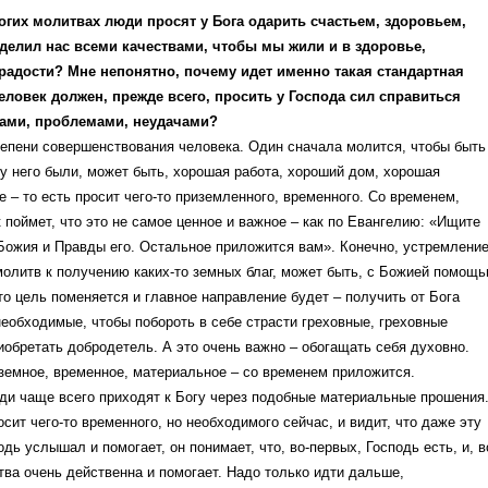
гих молитвах люди просят у Бога одарить счастьем, здоровьем,
делил нас всеми качествами, чтобы мы жили и в здоровье,
в радости? Мне непонятно, почему идет именно такая стандартная
еловек должен, прежде всего, просить у Господа сил справиться
гами, проблемами, неудачами?
тепени совершенствования человека. Один сначала молится, чтобы быть
у него были, может быть, хорошая работа, хороший дом, хорошая
е – то есть просит чего-то приземленного, временного. Со временем,
 поймет, что это не самое ценное и важное – как по Евангелию: «Ищите
Божия и Правды его. Остальное приложится вам». Конечно, устремлени
молитв к получению каких-то земных благ, может быть, с Божией помощ
то цель поменяется и главное направление будет – получить от Бога
еобходимые, чтобы побороть в себе страсти греховные, греховные
иобретать добродетель. А это очень важно – обогащать себя духовно.
земное, временное, материальное – со временем приложится.
ди чаще всего приходят к Богу через подобные материальные прошения
осит чего-то временного, но необходимого сейчас, и видит, что даже эту
дь услышал и помогает, он понимает, что, во-первых, Господь есть, и, в
тва очень действенна и помогает. Надо только идти дальше,