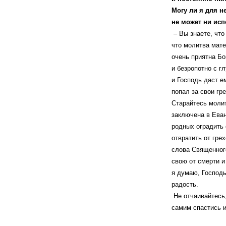
Могу ли я для н
не может ни исп
– Вы знаете, чт
что молитва мате
очень приятна Бо
и безропотно с г
и Господь даст е
попал за свои гре
Старайтесь молит
заключена в Еван
родных оградить 
отвратить от гре
слова Священного
свою от смерти и
я думаю, Господь
радость.
Не отчаивайтесь
самим спастись и