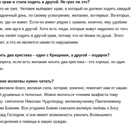
 храм и стала ходить в другой. Не грех ли это?
это не грех. Человек выбирает храм, в который он должен ходить каждый
здничный день, по своему усмотрению, желанию, во-первых. Во-вторых,
но, где он живет. Если он живет рядом с храмом, конечно, ему удобнее
ам, чем идти в другой. Хотя есть люди, которые живут недалеко от того
 но любят ходить в другой храм, потому что он ближе по душе. Этого
яет, и это не является каким-то нарушением.
ть два крестика – один с Крещения, а другой – подарок?
апрета; если есть желание носить два крестика – это хорошо, но один
о.
акие молитвы нужно читать?
великое благо, великая сила, которая, конечно, помогает нам от наших
ей душевных и телесных. Можно молиться чтением акафиста тому
му: святителю Николаю Чудотворцу, великомученику Пантелеимону
ам Божиим. Все угодники Божии снискали великую любовь к Богу
еред Господом, и они имеют возможность умолить Всевышнего
 исцеления и помощи в наших нуждах.