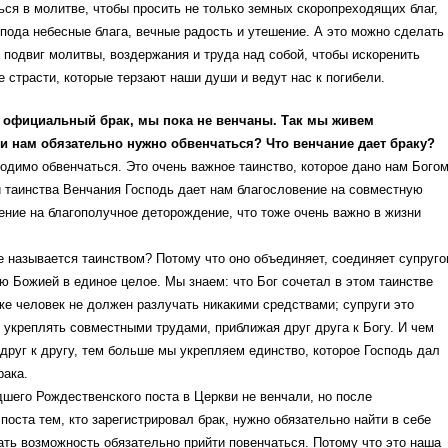
ся в молитве, чтобы просить не только земных скоропреходящих благ,
спода небесные блага, вечные радость и утешение. А это можно сделать
з подвиг молитвы, воздержания и труда над собой, чтобы искоренить
е страсти, которые терзают наши души и ведут нас к погибели.
м официальный брак, мы пока не венчаны. Так мы живем
и нам обязательно нужно обвенчаться? Что венчание дает браку?
ходимо обвенчаться. Это очень важное таинство, которое дано нам Бого
 таинства Венчания Господь дает нам благословение на совместную
ение на благополучное деторождение, что тоже очень важно в жизни
 называется таинством? Потому что оно объединяет, соединяет супруго
ю Божией в единое целое. Мы знаем: что Бог сочетал в этом таинстве
же человек не должен разлучать никакими средствами; супруги это
укреплять совместными трудами, приближая друг друга к Богу. И чем
 друг к другу, тем больше мы укрепляем единство, которое Господь дал
рака.
шего Рождественского поста в Церкви не венчали, но после
поста тем, кто зарегистрировал брак, нужно обязательно найти в себе
ать возможность обязательно прийти повенчаться. Потому что это наша