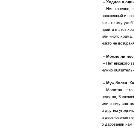
– Ходила в один
– Нет, конечно, 
воскресный и пра
как это ему удоб
прийти в этот хр
или иного храма,
никто не возбран
– Можно ли носи
– Нет никакого з
нужно обязательн
– Муж болен. К
– Молитва – это 
недугов, болезн
или иному свято
и другим угодник
и дерзновение п
о даровании нам