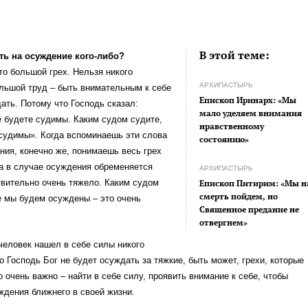
В этой теме:
ть на осуждение кого-либо?
то большой грех. Нельзя никого
АРХИПАСТЫРЬ
льшой труд – быть внимательным к себе
Епископ Иринарх: «Мы
дать. Потому что Господь сказал:
мало уделяем внимания
е будете судимы. Каким судом судите,
нравственному
судимы». Когда вспоминаешь эти слова
состоянию»
ия, конечно же, понимаешь весь грех
а в случае осуждения обременяется
АРХИПАСТЫРЬ
твительно очень тяжело. Каким судом
Епископ Питирим: «Мы н
смерть пойдем, но
е мы будем осуждены – это очень
Священное предание не
отвергнем»
человек нашел в себе силы никого
го Господь Бог не будет осуждать за тяжкие, быть может, грехи, которые
о очень важно – найти в себе силу, проявить внимание к себе, чтобы
ждения ближнего в своей жизни.