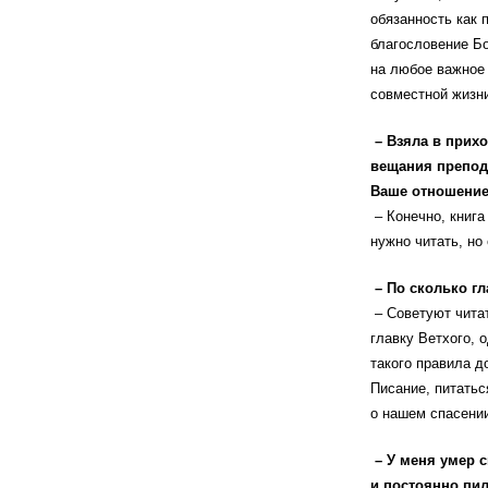
обязанность как 
благословение Б
на любое важное 
совместной жизн
– Взяла в прихо
вещания препод
Ваше отношение 
– Конечно, книга
нужно читать, но
– По сколько гл
– Советуют чита
главку Ветхого, 
такого правила д
Писание, питатьс
о нашем спасении
– У меня умер с
и постоянно пил