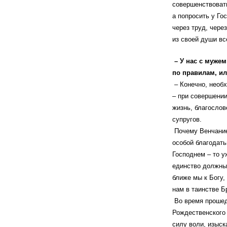
совершенствовать
а попросить у Го
через труд, чере
из своей души вс
– У нас с муже
по правилам, ил
– Конечно, необ
– при совершении
жизнь, благослов
супругов.
Почему Венчание
особой благодать
Господнем – то у
единство должны 
ближе мы к Богу,
нам в таинстве Б
Во время прошед
Рождественского 
силу воли, изыск