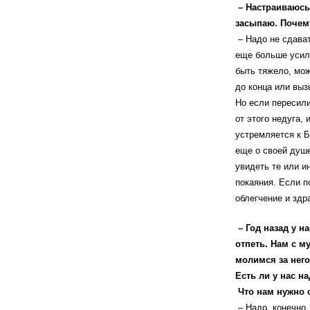
– Настраиваюсь 
засыпаю. Почему
– Надо не сдават
еще больше усили
быть тяжело, мож
до конца или выз
Но если пересили
от этого недуга, 
устремляется к Б
еще о своей душе
увидеть те или и
покаяния. Если п
облегчение и здр
– Год назад у н
отпеть. Нам с м
молимся за него.
Есть ли у нас н
Что нам нужно 
– Надо, конечно