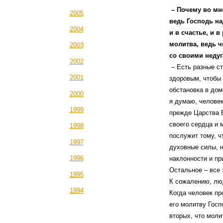
– Почему во мно
2005
ведь Господь на
2004
и в счастье, и 
молитва, ведь ч
2003
со своими неду
2002
– Есть разные с
2001
здоровым, чтобы 
обстановка в дом
2000
я думаю, человек
1999
прежде Царства 
своего сердца и 
1998
послужит тому, ч
1997
духовные силы, н
1996
наклонности и пр
Остальное – все 
1995
К сожалению, лю
1994
Когда человек пр
его молитву Госпо
вторых, что моли