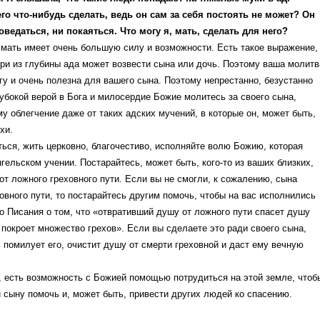
его что-нибудь сделать, ведь он сам за себя постоять не может? Он
оведаться, ни покаяться. Что могу я, мать, сделать для него?
о мать имеет очень большую силу и возможности. Есть такое выражение,
ри из глубины ада может возвести сына или дочь. Поэтому ваша молитв
гу и очень полезна для вашего сына. Поэтому непрестанно, безустанно
лубокой верой в Бога и милосердие Божие молитесь за своего сына,
му облегчение даже от таких адских мучений, в которые он, может быть,
хи.
ься, жить церковно, благочестиво, исполняйте волю Божию, которая
гельском учении. Постарайтесь, может быть, кого-то из ваших близких,
от ложного греховного пути. Если вы не смогли, к сожалению, сына
ховного пути, то постарайтесь другим помочь, чтобы на вас исполнились
 Писания о том, что «отвративший душу от ложного пути спасет душу
 покроет множество грехов». Если вы сделаете это ради своего сына,
 помилует его, очистит душу от смерти греховной и даст ему вечную
, есть возможность с Божией помощью потрудиться на этой земле, чтоб
 сыну помочь и, может быть, привести других людей ко спасению.