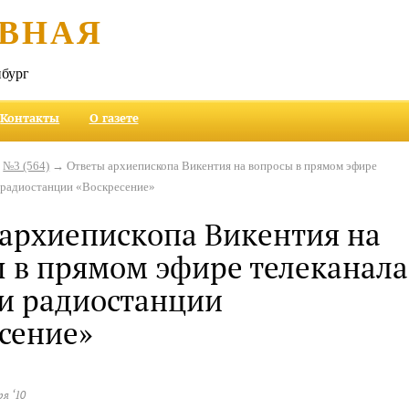
ВНАЯ
бург
Контакты
О газете
→
№3 (564)
→ Ответы архиепископа Викентия на вопросы в прямом эфире
 радиостанции «Воскресение»
архиепископа Викентия на
 в прямом эфире телеканала
и радиостанции
сение»
ря ‘10