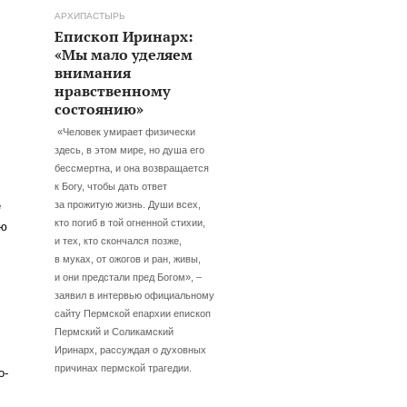
АРХИПАСТЫРЬ
Епископ Иринарх:
«Мы мало уделяем
внимания
нравственному
состоянию»
«Человек умирает физически
здесь, в этом мире, но душа его
бессмертна, и она возвращается
к Богу, чтобы дать ответ
за прожитую жизнь. Души всех,
е
кто погиб в той огненной стихии,
ью
и тех, кто скончался позже,
в муках, от ожогов и ран, живы,
и они предстали пред Богом», –
заявил в интервью официальному
сайту Пермской епархии епископ
.
Пермский и Соликамский
Иринарх, рассуждая о духовных
причинах пермской трагедии.
о-