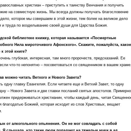
православных христиан – приступить к таинству Венчания и получить
ожие на совместную жизнь. Мы всегда должны получать благословение
дело, которое мы совершаем в этой жизни, тем более на великое дело
и и труда по возделыванию своей души для Царства Божия.
дской библиотеке книжку, которая называется «Посмертные
обного Нила мироточивого Афонского». Скажите, пожалуйста, какое
к этой книге?
 очень глубокая, интересная, там много пророчеств, предсказаний. Ее
 если что-то непонятно – посоветоваться со священником в вашем храме
ав можно читать Ветхого и Нового Завета?
ть одну главку Евангелия. Если читаете еще и Ветхий Завет, то одну
одну – Нового Завета и две главки посланий святых апостолов. Примерно
олжен придерживаться христианин, чтобы каждый день, читая Священно
я благодатью Божией, которая исходит из слов Христовых, вещает
.
ын от алкогольного опьянения. Он не мог совладать с собой
. Я слышала, что такие люди попадают на тяжелые муки в ад.