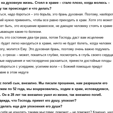
на духовную жизнь. Стоял в храме – стало плохо, когда молюсь –
 так происходит и что делать?
ься, надо бороться – это борьба, это брань духовная. Поэтому, наоборот
й нужно применять, чтобы все равно приходить в храм. Хотя это может
ет быть, это искушение вражеское, не дающее человеку стоять в храме
ывающее какие-то болезни.
ть это состояние два-три раза, потом Господь даст вам исцеление
и будет легко находиться в храме, ничто не будет болеть, когда человек
огу, молится Ему. Это духовная брань, поэтому очень важно подумать
, о грехах – может, покаяться глубже, посмотреть в глубь своего сердца
ные нарушения и чистосердечно раскаяться, принести достойные плоды
обороться с усердием, усилием воли – с Божией помощью придут
авие в этом недуге
ас погиб сын, внезапно. Мы писали прошение, нам разрешили его
ужем по 52 года, мы воцерковились, ходим в храм, исповедуемся,
 Он в 28 лет так внезапно ушел из жизни, так внезапно погиб.
адежда, что Господь примет его душу, упокоит?
сделать еще для упокоения его души?
, себя не изнурять такими мыслями: поможет – не поможет? Конечно, на