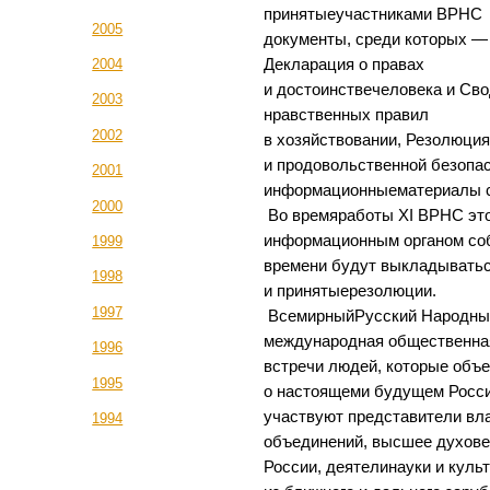
принятыеучастниками ВРНС
2005
документы, среди которых —
Декларация о правах
2004
и достоинствечеловека и Св
2003
нравственных правил
2002
в хозяйствовании, Резолюция
и продовольственной безопас
2001
информационныематериалы с
2000
Во времяработы XI ВРНС эт
информационным органом соб
1999
времени будут выкладыватьс
1998
и принятыерезолюции.
1997
ВсемирныйРусский Народны
международная общественная
1996
встречи людей, которые объ
1995
о настоящеми будущем Росси
участвуют представители вл
1994
объединений, высшее духове
России, деятелинауки и куль