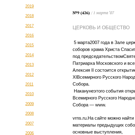
2019
№9 (426)
/ 1 марта ‘07
2018
2017
ЦЕРКОВЬ И ОБЩЕСТВО
2016
5 марта2007 года в Зале це
2015
соборов храма Христа Спаси
2014
под председательствомСвят
Патриарха Московского и все
2013
Алексия II состоится открыти
2012
XIВсемирного Русского Наро
Собора.
2011
Наканунеэтого события откр
2010
Всемирного Русского Народн
2009
Собора — www.
2008
vrns.ru.На сайте можно найти
2007
материалы предыдущих собо
основные выступления,
2006