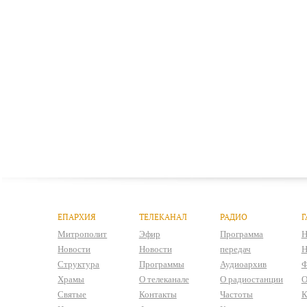
ЕПАРХИЯ
ТЕЛЕКАНАЛ
РАДИО
Г
Митрополит
Эфир
Программа
Н
Новости
Новости
передач
Н
Структура
Программы
Аудиоархив
Ф
Храмы
О телеканале
О радиостанции
О
Святые
Контакты
Частоты
К