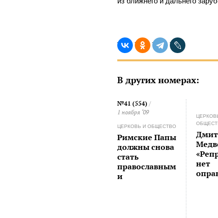
из ближнего и дальнего зару
В других номерах:
№41 (554)
/
1 ноября ‘09
ЦЕРКОВ
ОБЩЕСТ
ЦЕРКОВЬ И ОБЩЕСТВО
Дмит
Римские Папы
Медв
должны снова
«Реп
стать
нет
православным
опра
и