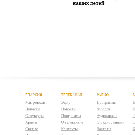
наших детей
ЕПАРХИЯ
ТЕЛЕКАНАЛ
РАДИО
Г
Митрополит
Эфир
Программа
Н
Новости
Новости
передач
Н
Структура
Программы
Аудиоархив
Ф
Храмы
О телеканале
О радиостанции
О
Святые
Контакты
Частоты
К