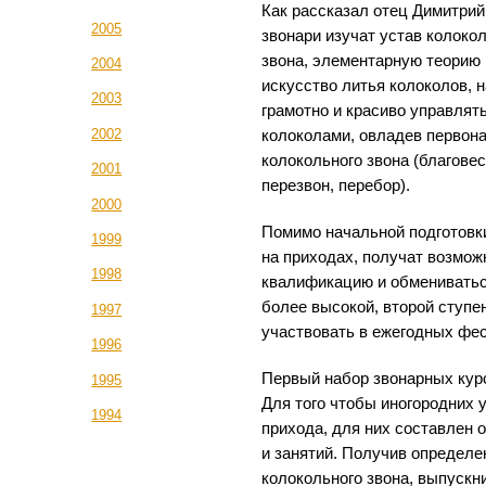
Как рассказал отец Димитри
2005
звонари изучат устав колоко
звона, элементарную теорию
2004
искусство литья колоколов, 
2003
грамотно и красиво управлят
2002
колоколами, овладев первон
колокольного звона (благовес
2001
перезвон, перебор).
2000
Помимо начальной подготовк
1999
на приходах, получат возмо
1998
квалификацию и обмениватьс
более высокой, второй ступен
1997
участвовать в ежегодных фе
1996
Первый набор звонарных курс
1995
Для того чтобы иногородних 
1994
прихода, для них составлен
и занятий. Получив определе
колокольного звона, выпускн