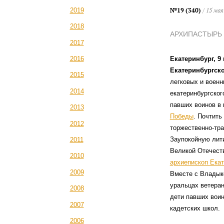
№19 (340)
/ 15 мая
2019
2018
АРХИПАСТЫРЬ
2017
2016
Екатеринбург, 9
Екатеринбургск
2015
легковых и воен
2014
екатеринбургско
павших воинов в
2013
Победы
. Почтить
2012
торжественно-тра
Заупокойную лит
2011
Великой Отечест
2010
архиепископ Екат
2009
Вместе с Владык
уральцах ветеран
2008
дети павших вои
2007
кадетских школ.
2006