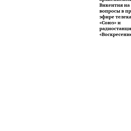
Викентия на
вопросы в п
эфире телек
«Союз» и
радиостанц
«Воскресени