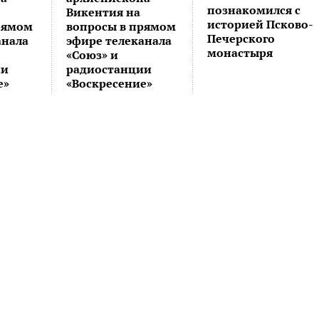
познакомился с
Викентия на
историей Псково-
рямом
вопросы в прямом
Печерского
анала
эфире телеканала
монастыря
«Cоюз» и
ии
радиостанции
е»
«Воскресение»