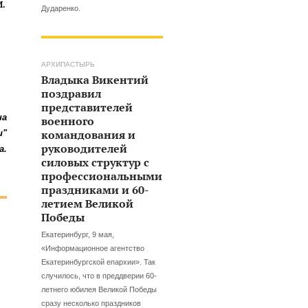
М.
Дударенко.
АРХИПАСТЫРЬ
Владыка Викентий
поздравил
представителей
на
военного
командования и
и"
руководителей
а.
силовых структур с
профессиональными
праздниками и 60-
летием Великой
Победы
Екатеринбург, 9 мая,
«Информационное агентство
Екатеринбургской епархии». Так
случилось, что в преддверии 60-
летнего юбилея Великой Победы
сразу несколько праздников