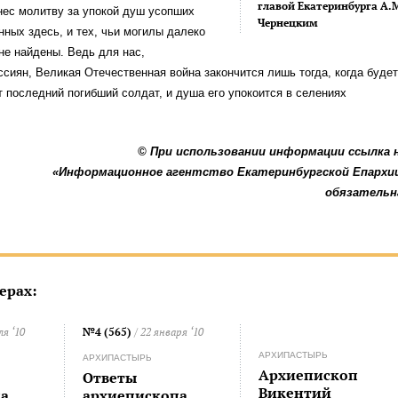
главой Екатеринбурга А.
нес молитву за упокой душ усопших
Чернецким
нных здесь, и тех, чьи могилы далеко
не найдены. Ведь для нас,
сиян, Великая Отечественная война закончится лишь тогда, когда будет
т последний погибший солдат, и душа его упокоится в селениях
© При использовании информации ссылка 
«Информационное агентство Екатеринбургской Епархи
обязательн
ерах:
ля ‘10
№4 (565)
/ 22 января ‘10
АРХИПАСТЫРЬ
АРХИПАСТЫРЬ
Архиепископ
Ответы
Викентий
а
архиепископа