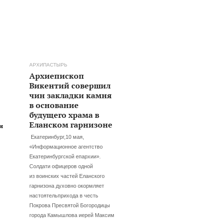
АРХИПАСТЫРЬ
Архиепископ
Викентий совершил
чин закладки камня
в основание
будущего храма в
Еланском гарнизоне
и
Екатеринбург,10 мая,
«Информационное агентство
Екатеринбургской епархии».
Солдати офицеров одной
из воинских частей Еланского
гарнизона духовно окормляет
настоятельприхода в честь
Покрова Пресвятой Богородицы
города Камышлова иерей Максим