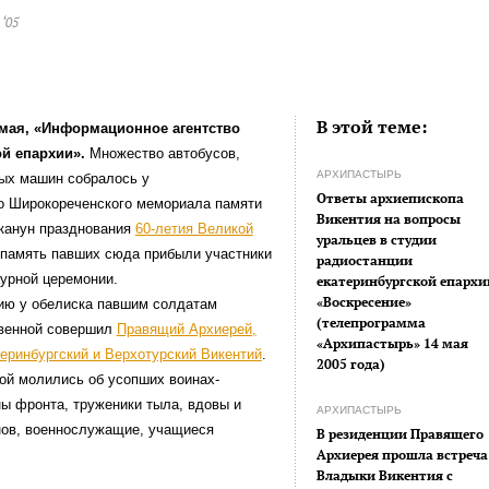
 ‘05
В этой теме:
 мая, «Информационное агентство
ой епархии».
Множество автобусов,
АРХИПАСТЫРЬ
ных машин собралось у
Ответы архиепископа
го Широкореченского мемориала памяти
Викентия на вопросы
 канун празднования
60-летия Великой
уральцев в студии
 память павших сюда прибыли участники
радиостанции
урной церемонии.
екатеринбургской епархи
«Воскресение»
ию у обелиска павшим солдатам
(телепрограмма
венной совершил
Правящий Архиерей,
«Архипастырь» 14 мая
еринбургский и Верхотурский Викентий
.
2005 года)
ой молились об усопших воинах-
ы фронта, труженики тыла, вдовы и
АРХИПАСТЫРЬ
нов, военнослужащие, учащиеся
В резиденции Правящего
Архиерея прошла встреча
Владыки Викентия с