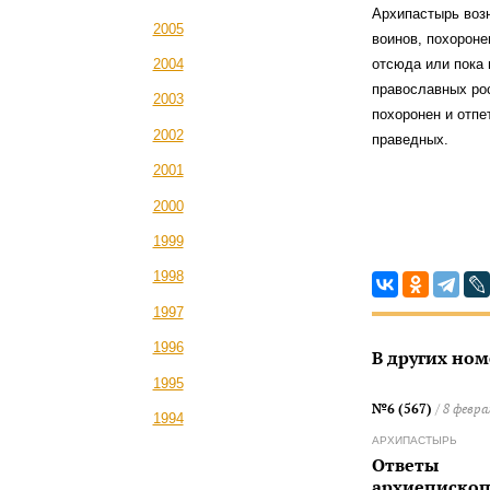
Архипастырь воз
2005
воинов, похороне
отсюда или пока 
2004
православных рос
2003
похоронен и отпе
2002
праведных.
2001
2000
1999
1998
1997
1996
В других ном
1995
№6 (567)
/ 8 февра
1994
АРХИПАСТЫРЬ
Ответы
архиепископ