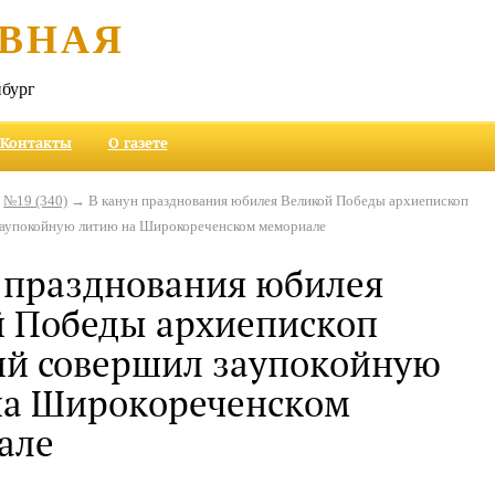
ВНАЯ
бург
Контакты
О газете
→
№19 (340)
→ В канун празднования юбилея Великой Победы архиепископ
заупокойную литию на Широкореченском мемориале
 празднования юбилея
й Победы архиепископ
ий совершил заупокойную
на Широкореченском
але