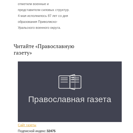
отметили военные и
представители силовых структур.
4 мая исполнилось 87 лет со дня
образования Приволжско-
Уральского военного округа.
Читайте «Православную
газету»
Сайт газеты
Подписной индекс:
32475