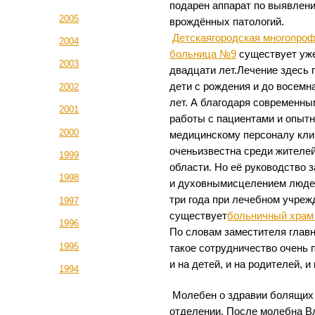
подарен аппарат по выявлени
2005
врождённых патологий.
Детскаягородская многопро
2004
больница №9
существует уж
2003
двадцати лет.Лечение здесь 
дети с рождения и до восемн
2002
лет. А благодаря современн
2001
работы с пациентами и опыт
2000
медицинскому персоналу кли
оченьизвестна среди жителей
1999
области. Но её руководство 
1998
и духовнымисцелением люде
три года при лечебном учреж
1997
существует
больничный храм
1996
По словам заместителя глав
1995
такое сотрудничество очень 
и на детей, и на родителей, и
1994
Молебен о здравии болящих
отделении. После молебна В