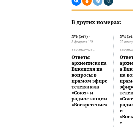
В других номерах:
№6 (567)
/
№4 (56
8 февраля ‘10
22 январ
АРХИПАСТЫРЬ
АРХИПА
Ответы
Отве
архиепископа
архи
Викентия на
а Ви
вопросы в
на в
прямом эфире
прям
телеканала
эфир
«Союз» и
теле
радиостанции
«Cою
«Воскресение»
ради
и
«Вос
»