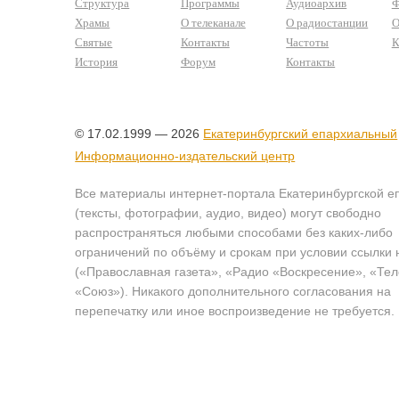
Структура
Программы
Аудиоархив
Ф
Храмы
О телеканале
О радиостанции
О
Святые
Контакты
Частоты
К
История
Форум
Контакты
© 17.02.1999 — 2026
Екатеринбургский епархиальный
Информационно-издательский центр
Все материалы интернет-портала Екатеринбургской е
(тексты, фотографии, аудио, видео) могут свободно
распространяться любыми способами без каких-либо
ограничений по объёму и срокам при условии ссылки 
(«Православная газета», «Радио «Воскресение», «Те
«Союз»). Никакого дополнительного согласования на
перепечатку или иное воспроизведение не требуется.