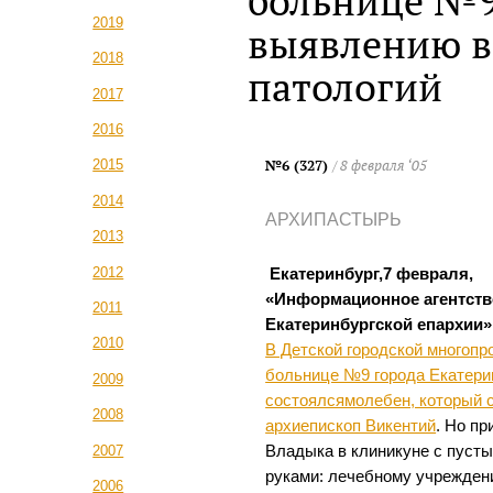
больнице №9
2019
выявлению 
2018
патологий
2017
2016
№6 (327)
/ 8 февраля ‘05
2015
2014
АРХИПАСТЫРЬ
2013
2012
Екатеринбург,7 февраля,
«Информационное агентств
2011
Екатеринбургской епархии»
2010
В Детской городской многоп
больнице №9 города Екатери
2009
состоялсямолебен, который 
2008
архиепископ Викентий
. Но пр
2007
Владыка в клиникуне с пуст
руками: лечебному учрежде
2006