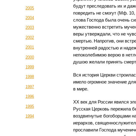
будут преследовать их и даж
2005
повредить не смогут (Мф. 10,
2004
слова Господа была очень си
мужественно встретить муче
2003
веры утверждали, что не чув
2002
смертью. Напротив, они встр
2001
внутренней радостью и надеж
непоколебимою верою в нетле
2000
душою желали принять смерт
1999
Вся история Церкви строилас
1998
имело огромное значение дл
1997
в мире.
1996
XX век для России явился эп
1995
Русская Церковь пережила б
воздвигнутые богоборцами на
1994
иерархов, священнослужител
прославили Господа мученич