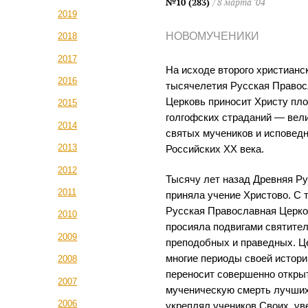
№10 (283)
/ 8 марта ‘04
2019
НОВОМУЧЕНИКИ
2018
2017
На исходе второго христианс
2016
тысячелетия Русская Право
Церковь приносит Христу пло
2015
голгофских страданий — вел
2014
святых мучеников и исповед
2013
Российских XX века.
2012
Тысячу лет назад Древняя Р
2011
приняла учение Христово. С 
Русская Православная Церк
2010
просияла подвигами святител
2009
преподобных и праведных. Ц
многие периоды своей истори
2008
переносит совершенно открыт
2007
мученическую смерть лучших
2006
укреплял учеников Своих, уве