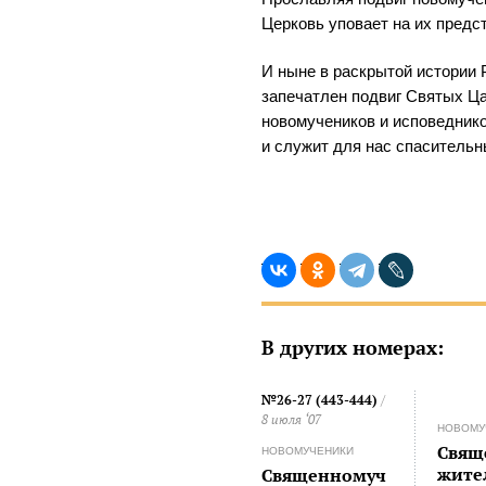
Церковь уповает на их предс
И ныне в раскрытой истории 
запечатлен подвиг Святых Ц
новомучеников и исповеднико
и служит для нас спасительн
В других номерах:
№26-27 (443-444)
/
8 июля ‘07
НОВОМУ
Cвящ
НОВОМУЧЕНИКИ
жите
Священномуч