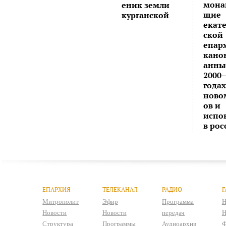
мона
еник земли
щие
курганской
екат
ской
епар
кано
анны
2000
годах
ново
ов и
испо
в ро
ЕПАРХИЯ
ТЕЛЕКАНАЛ
РАДИО
Г
Митрополит
Эфир
Программа
Н
Новости
Новости
передач
Н
Структура
Программы
Аудиоархив
Ф