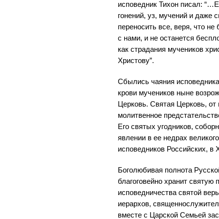
исповедник Тихон писал: “…
гонений, уз, мучений и даже 
переносить все, веря, что не
с нами, и не останется бесп
как страдания мучеников хри
Христову”.
Сбылись чаяния исповедника
крови мучеников ныне возро
Церковь. Святая Церковь, от
молитвенное предстательств
Его святых угодников, собор
явлении в ее недрах великог
исповедников Российских, в 
Боголюбивая полнота Русско
благоговейно хранит святую п
исповедничества святой вер
иерархов, священнослужител
вместе с Царской Семьей за