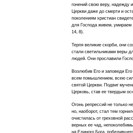
гонений свою веру, надежду 
Церкви даже до смерти и ост
поколениям христиан свидете
для Господа живем, умираем
14, 8).
Терпя великие скорби, они с
стали светильниками веры д
людей. Они прославили Госп
Возлюбив Его и заповеди Его
всем помышлением, всею сил
святой Церкви. Подвиг мучен
Церковь, став ее твердым ос
Огонь репрессий не только н
но, наоборот, стал тем горни
очистилась от греховной рас
верных ее чад, непоколебимы
на Единого Бога, победившег