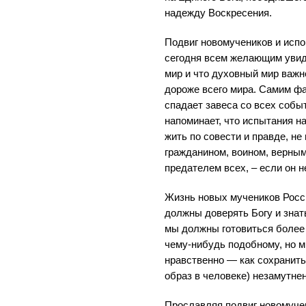
надежду Воскресения.
Подвиг новомучеников и исп
сегодня всем желающим увид
мир и что духовный мир важн
дороже всего мира. Самим ф
спадает завеса со всех событ
напоминает, что испытания на
жить по совести и правде, н
гражданином, воином, верным
предателем всех, – если он н
Жизнь новых мучеников Росс
должны доверять Богу и знать
мы должны готовиться более н
чему-нибудь подобному, но м
нравственно — как сохранить
образ в человеке) незамутне
Прославляя подвиг новомуче