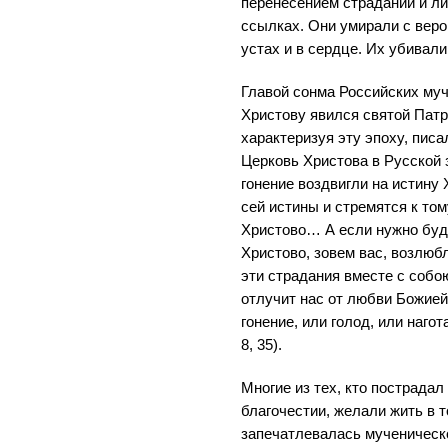
перенесением страданий и ли
ссылках. Они умирали с веро
устах и в сердце. Их убивал
Главой сонма Российских муч
Христову явился святой Патр
характеризуя эту эпоху, пис
Церковь Христова в Русской 
гонение воздвигли на истину 
сей истины и стремятся к том
Христово… А если нужно буде
Христово, зовем вас, возлюб
эти страдания вместе с собо
отлучит нас от любви Божией:
гонение, или голод, или нагот
8, 35).
Многие из тех, кто пострадал 
благочестии, желали жить в т
запечатлевалась мученическ