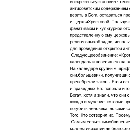
воскресеньеустановил чтени
антисоветским содержанием 
верить в Бога, оставаться п
и ЦерквиХристовой. Пользуя
фанатизмом и культурной от
представленную ему церковь
религиозныхобрядов, использ
для проведения открытой ант
Следующееобвинение: «Крот
календарь и повесил его на 
На календаре крупным шрифт
они,большевики, получивши 
пренебрегли законы Его и ост
и праведных Его попрали и г
Бога», хотя и знали, что они 
жажда и мучение, которые пр
погубить человека, но сами
Того, Кто сотворил их. Посе
Самым серьезнымобвинением
коллективизации не благосл