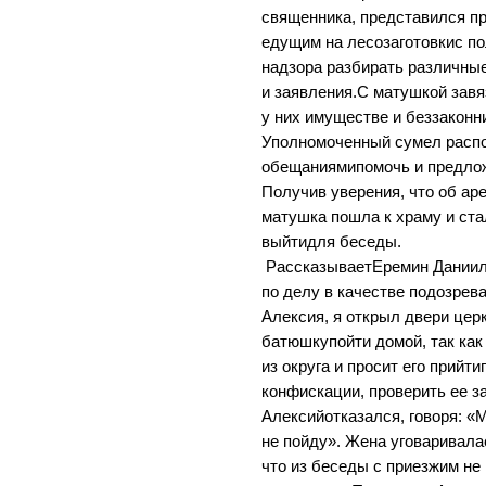
священника, представился п
едущим на лесозаготовкис п
надзора разбирать различны
и заявления.С матушкой зав
у них имуществе и беззаконн
Уполномоченный сумел распо
обещаниямипомочь и предлож
Получив уверения, что об аре
матушка пошла к храму и ста
выйтидля беседы.
РассказываетЕремин Даниил
по делу в качестве подозрев
Алексия, я открыл двери цер
батюшкупойти домой, так как
из округа и просит его прийт
конфискации, проверить ее з
Алексийотказался, говоря: «М
не пойду». Жена уговаривалае
что из беседы с приезжим не 