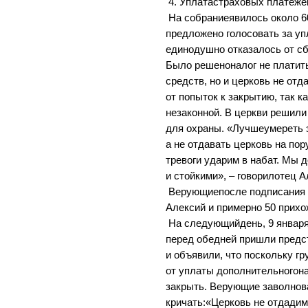
4. Уплатастраховых платеже
На собраниеявилось около 6
предложено голосовать за уп
единодушно отказалось от сб
Было решеноналог не платить
средств, но и церковь не отд
от попыток к закрытию, так 
незаконной. В церкви решили
для охраны. «Лучшеумереть 
а не отдавать церковь на по
тревоги ударим в набат. Мы
и стойкими», – говорилотец А
Верующиепосле подписания 
Алексий и примерно 50 прихо
На следующийдень, 9 января
перед обедней пришли предс
и объявили, что поскольку г
от уплаты дополнительногона
закрыть. Верующие заволнов
кричать:«Церковь не отдадим!