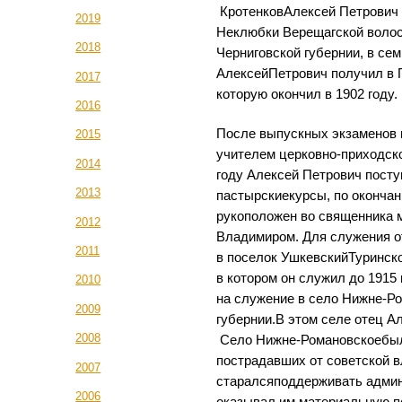
КротенковАлексей Петрович 
2019
Неклюбки Верещагской волос
2018
Черниговской губернии, в се
АлексейПетрович получил в 
2017
которую окончил в 1902 году.
2016
После выпускных экзаменов и
2015
учителем церковно-приходск
2014
году Алексей Петрович посту
2013
пастырскиекурсы, по окончани
рукоположен во священника 
2012
Владимиром. Для служения о
2011
в поселок УшкевскийТуринско
в котором он служил до 1915 
2010
на служение в село Нижне-Р
2009
губернии.В этом селе отец А
2008
Село Нижне-Романовскоебыл
пострадавших от советской 
2007
старалсяподдерживать адми
2006
оказывал им материальную п