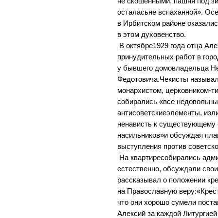
не скошенными, пашня под з
осталасьне вспаханной». Осе
в Ирбитском районе оказали
в этом духовенство.
В октябре1929 года отца Але
принудительных работ в гор
у бывшего домовладельца Н
Федотовича.Чекисты называ
монархистом, церковником-ти
собирались «все недовольны
антисоветскиеэлементы, изл
ненависть к существующему 
насильников»и обсуждая план
выступления против советско
На квартиресобирались адм
естественно, обсуждали сво
рассказывал о положении кре
на Православную веру:«Крест
что они хорошо сумели поста
Алексий за каждой Литургией