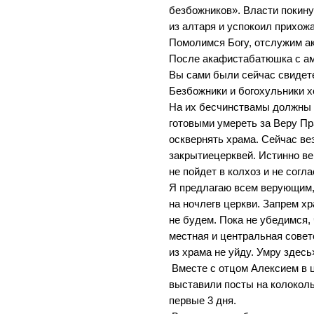
безбожников». Власти покин
из алтаря и успокоил прихож
Помолимся Богу, отслужим а
После акафистабатюшка с ам
Вы сами были сейчас свидет
Безбожники и богохульники х
На их бесчинствамы должны т
готовыми умереть за Веру П
осквернять храма. Сейчас вез
закрытиецерквей. Истинно в
не пойдет в колхоз и не согл
Я предлагаю всем верующим, 
на ночлегв церкви. Запрем хр
не будем. Пока не убедимся, 
местная и центральная совет
из храма не уйду. Умру здесь
Вместе с отцом Алексием в 
выставили посты на колокол
первые 3 дня.