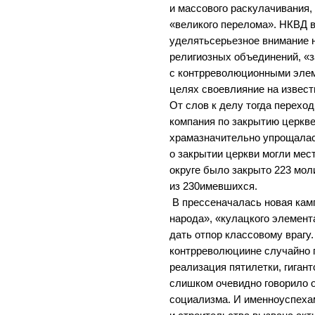
и массового раскулачивания
«великого перелома». НКВД 
уделятьсерьезное внимание 
религиозных объединений, 
с контрреволюционными элем
целях своевлияние на извес
От слов к делу тогда перехо
компания по закрытию церкв
храмазначительно упрощалас
о закрытии церкви могли мес
округе было закрыто 223 мо
из 230имевшихся.
В прессеначалась новая кам
народа», «кулацкого элемен
дать отпор классовому врагу.
контрреволюциине случайно п
реализация пятилетки, гиган
слишком очевидно говорило 
социализма. И именноуспеха