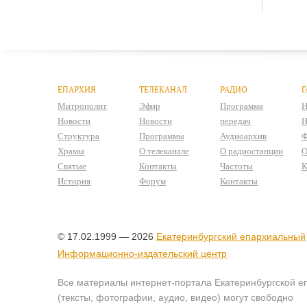
ЕПАРХИЯ
ТЕЛЕКАНАЛ
РАДИО
Г
Митрополит
Эфир
Программа
Н
Новости
Новости
передач
Н
Структура
Программы
Аудиоархив
Ф
Храмы
О телеканале
О радиостанции
О
Святые
Контакты
Частоты
К
История
Форум
Контакты
© 17.02.1999 — 2026
Екатеринбургский епархиальный
Информационно-издательский центр
Все материалы интернет-портала Екатеринбургской е
(тексты, фотографии, аудио, видео) могут свободно