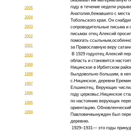
году в течение недели укрыв
2005
Анатолия,бежавшего с места 
2004
Тобольского края. Он снабди
2003
сопроводительные письма и о
письмах отец Алексий проси
2002
помогать ссыльным,особенн
2001
за Православную веру сатан
В 1929 годуотец Алексий пе
2000
область и становится насто
1999
Ницинское в Ирбитском райо
былдовольно большим, в него
1998
с.Ницинское, деревни Еремин
1997
Елшинотец. Верующих числил
1996
году церковьс.Ницинское ста
по настоянию верующих пере
1995
ориентацию. Обновленчески
1994
Павловичвынужден был пере
деревню.
1929–1931— это годы прину