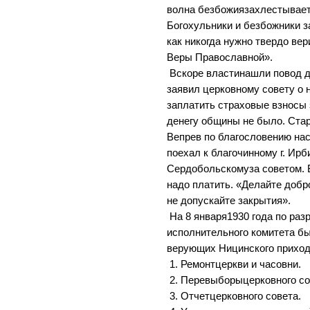
волна безбожиязахлестывае
Богохульники и безбожники 
как никогда нужно твердо вер
Веры Православной».
Вскоре властинашли повод д
заявил церковному совету о
заплатить страховые взносы з
денегу общины не было. Ст
Вепрев по благословению на
поехал к благочинному г. Ир
Сердобольскомуза советом. Б
надо платить. «Делайте добр
не допускайте закрытия».
На 8 января1930 года по ра
исполнительного комитета б
верующих Ницинского прихода
1. Ремонтцеркви и часовни.
2. Перевыборыцерковного со
3. Отчетцерковного совета.