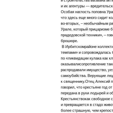
и строительства вызвана акт
и их агентуры — вредительск
Особая наглость поповна Ура
что здесь еще много сидит к
во-вторых, – необычайным р
Урале, который прицаризме б
прадедовской техники», – го
брошюре.
В Ирбитскомрайоне коллект
темпами» и сопровождалась
по «ликвидации кулака как кл
оказывалисопротивление так
распродавали имущество, уе
самоубийства. Верующие лю
к священнику.Отец Алексий 
говорил, что крестьяне год о
передана в руки лодырей и о
Крестьянствокак свободное 
и превращается в стадо живо
более страшную, чем крепост