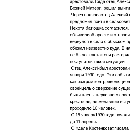
арестовали.Тогда отец Алекс
Божией Матери, решил выйти 
Через полчасаотец Алексий
предложил пойти в сельсове
Нехотя батюшка согласился. 
объявилиоб аресте и отправи
вернулся в село с обыском,п
сбежал неизвестно куда. В н
не было, так как они растеря
поступитьв такой ситуации.
Отец Алексийбыл арестован 
января 1930 года. Эти собы
как разгром контрреволюцион
своейцелью свержение сущес
были члены церковного сове
крестьяне, не желавшие всту
проходило 16 человек.
С 19 января1930 года начал
до 11 апреля.
О «деле Кротенкова»писала 