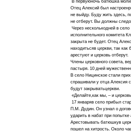
В первуюночь батюшка молил
Отец Алексий был настроенр
не выйду. Буду жить здесь, п
не отберут. Вы должны следо
Через несколькодней в село
исполнительного комитета К
закрыта не будет. Отец Алек
находитьсяв церкви, так как 
арестуют и церковь отберут.
Члены церковного совета, в
пастыря. 10 дней мужествен
В село Ницинское стали прих
спрашивали у отца Алексия с
будут закрыватьцеркви.
«Делайте,как мы, – и церковь
17 январяв село прибыл ст
П.М. Дудин. Он узнал о дого
ударить в набат при попытке
Арестовывать батюшкув церк
пошел на хитрость. Около ча