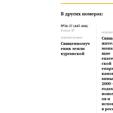
В других номерах:
№26-27 (443-444)
/
8 июля ‘07
НОВОМУ
Cвящ
НОВОМУЧЕНИКИ
жите
Священномуч
мона
еник земли
щие
курганской
екат
ской
епар
кано
анны
2000
годах
ново
ов и
испо
в ро