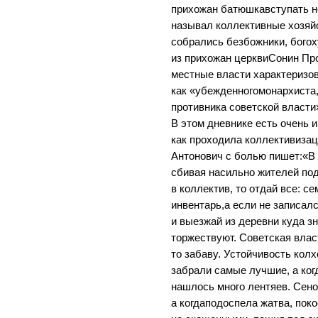
прихожан батюшкавступать н
называл коллективные хозяй
собрались безбожники, богох
из прихожан церквиСонин Про
местные власти характеризо
как «убежденногомонархиста,
противника советской власти»
В этом дневнике есть очень 
как проходила коллективизац
Антонович с болью пишет:«В 
сбивая насильно жителей по
в коллектив, то отдай все: с
инвентарь,а если не записал
и выезжай из деревни куда з
торжествуют. Советская власт
то забаву. Устойчивость кол
забрали самые лучшие, а когд
нашлось много лентяев. Сен
а когдаподоспела жатва, поко