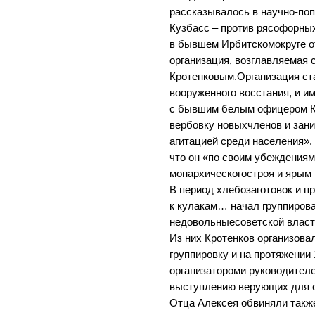
рассказывалось в научно-по
Кузбасс – против рясофорных
в бывшем Ирбитскомокруге о
организация, возглавляемая
Кротенковым.Организация ст
вооруженного восстания, и и
с бывшим белым офицером К
вербовку новыхчленов и зан
агитацией среди населения».
что он «по своим убеждения
монархическогостроя и ярым 
В период хлебозаготовок и 
к кулакам… начал группирова
недовольныесоветской власт
Из них Кротенков организов
группировку и на протяжении
организатороми руководителе
выступлению верующих для 
Отца Алексея обвиняли также