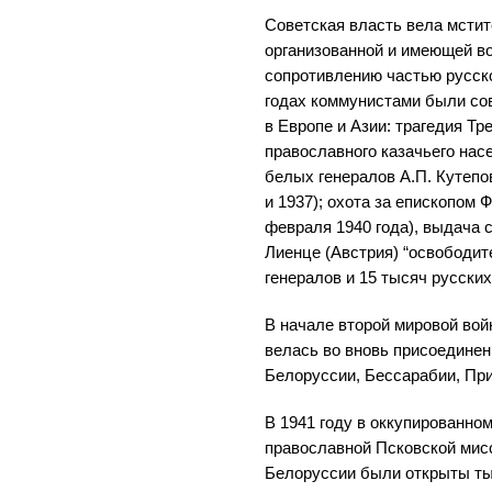
Советская власть вела мстит
организованной и имеющей в
сопротивлению частью русско
годах коммунистами были со
в Европе и Азии: трагедия Т
православного казачьего нас
белых генералов А.П. Кутепо
и 1937); охота за епископом
февраля 1940 года), выдача 
Лиенце (Австрия) “освободит
генералов и 15 тысяч русских
В начале второй мировой вой
велась во вновь присоедине
Белоруссии, Бессарабии, При
В 1941 году в оккупированно
православной Псковской мисс
Белоруссии были открыты ты