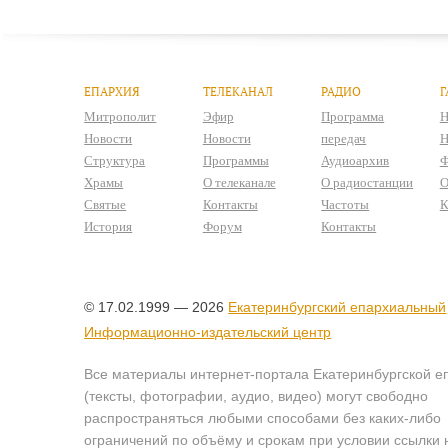
ЕПАРХИЯ
ТЕЛЕКАНАЛ
РАДИО
Г
Митрополит
Эфир
Программа
Н
Новости
Новости
передач
Н
Структура
Программы
Аудиоархив
Ф
Храмы
О телеканале
О радиостанции
О
Святые
Контакты
Частоты
К
История
Форум
Контакты
© 17.02.1999 — 2026
Екатеринбургский епархиальный
Информационно-издательский центр
Все материалы интернет-портала Екатеринбургской е
(тексты, фотографии, аудио, видео) могут свободно
распространяться любыми способами без каких-либо
ограничений по объёму и срокам при условии ссылки 