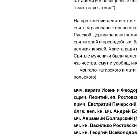
алтарями и в освященные пл
“вместопрестолие”).
На протяжении девятисот лет
святым равноапостольным кн
Русской Церкви запечатлели
святителей и преподобных, б
великих князей, Христа ради
Святые мученики были явлен
язычества, смут и усобиц, и
— монголо-татарского и латин
польского):
мчч. варяги Иоанн и Феодор
сщмч. Леонтий, еп. Ростовск
прмч. Евстратий Печерский (
блгв. вел. кн. мч. Андрей Б
мч. Авраамий Болгарский (†
мч. кн. Василько Ростовский
мч. кн. Георгий Всеволодови