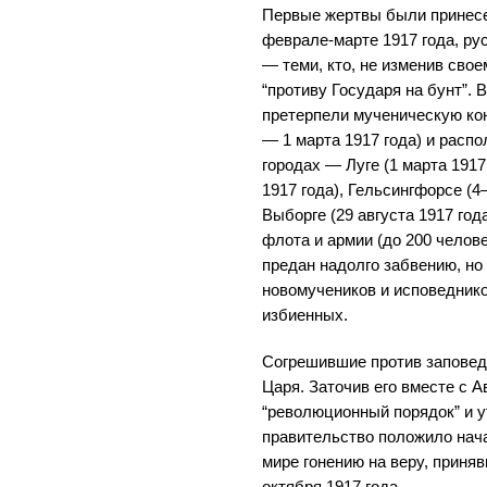
Первые жертвы были принесе
феврале-марте 1917 года, р
— теми, кто, не изменив свое
“противу Государя на бунт”.
претерпели мученическую кон
— 1 марта 1917 года) и расп
городах — Луге (1 марта 1917
1917 года), Гельсингфорсе (4–
Выборге (29 августа 1917 го
флота и армии (до 200 челове
предан надолго забвению, но
новомучеников и исповеднико
избиенных.
Согрешившие против заповеди
Царя. Заточив его вместе с 
“революционный порядок” и у
правительство положило нач
мире гонению на веру, прин