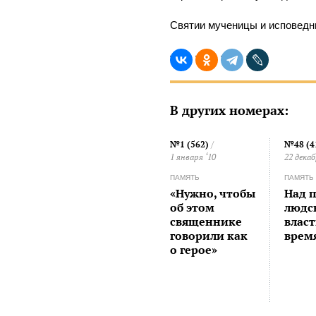
Святии мученицы и исповедни
В других номерах:
№1 (562)
/
№48 (4
1 января ‘10
22 декаб
ПАМЯТЬ
ПАМЯТЬ
«Нужно, чтобы
Над 
об этом
людс
священнике
влас
говорили как
врем
о герое»