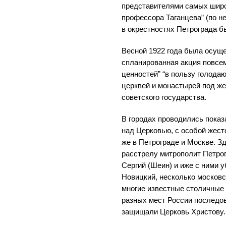
представителями самых широ
профессора Таганцева” (по н
в окрестностях Петрограда б
Весной 1922 года была осущ
спланированная акция повсем
ценностей” “в пользу голода
церквей и монастырей под же
советского государства.
В городах проводились пока
над Церковью, с особой жест
же в Петрограде и Москве. З
расстрелу митрополит Петро
Сергий (Шеин) и иже с ними
Новицкий, несколько московс
многие известные столичные 
разных мест России последов
защищали Церковь Христову.