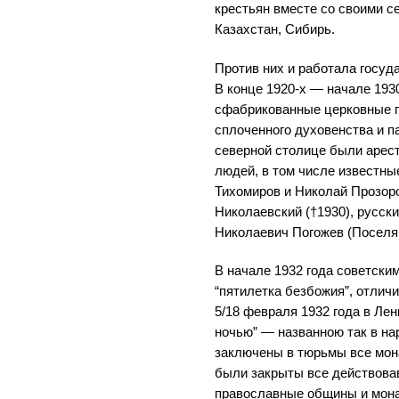
крестьян вместе со своими с
Казахстан, Сибирь.
Против них и работала госуд
В конце 1920-х — начале 193
сфабрикованные церковные 
сплоченного духовенства и п
северной столице были арес
людей, в том числе известны
Тихомиров и Николай Прозор
Николаевский (†1930), русск
Николаевич Погожев (Поселян
В начале 1932 года советски
“пятилетка безбожия”, отли
5/18 февраля 1932 года в Лен
ночью” — названною так в на
заключены в тюрьмы все мо
были закрыты все действова
православные общины и мона