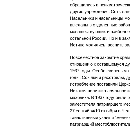
обращались в психиатрическ
другие учреждения. Сеть лаг
Насельники и насельницы мо
высланы в отдаленные районы
монашествующих и наиболее 
остальной России. Но и в за
Истине молились, воспитывал
Повсеместное закрытие храм
отношению к оставшемуся ду
1937 годы. Особо свирепым 
годы. Ссылки и расстрелы, д
истребление поставили Церко
Никакая политика лояльности
маховика. В 1937 году были 
заместителя патриаршего ме
27 сентя6ря/10 октября в Че
таинственный узник и “желе
патриарший местоблюститель