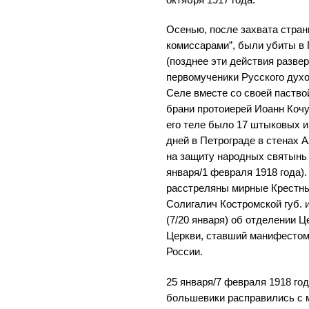
октября 1917 года.
Осенью, после захвата стра
комиссарами”, были убиты в 
(позднее эти действия развер
первомученики Русского дух
Селе вместе со своей паств
брани протоиерей Иоанн Кочур
его теле было 17 штыковых и
дней в Петрограде в стенах 
на защиту народных святынь 
января/1 февраля 1918 года).
расстреляны мирные Крестны
Солигалич Костромской губ. и
(7/20 января) об отделении Ц
Церкви, ставший манифестом
России.
25 января/7 февраля 1918 го
большевики расправились с 