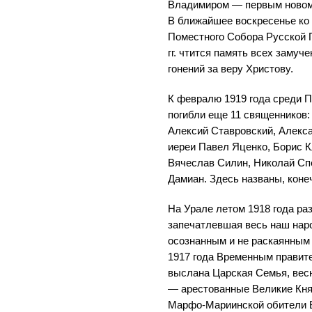
Владимиром — первым новом
В ближайшее воскресенье ко
Поместного Собора Русской 
гг. чтится память всех замуч
гонений за веру Христову.
К февралю 1919 года среди П
погибли еще 11 священников
Алексий Ставровский, Алекс
иереи Павел Яценко, Борис К
Вячеслав Силин, Николай Сп
Дамиан. Здесь названы, конеч
На Урале летом 1918 года ра
запечатлевшая весь наш наро
осознанным и не раскаянным 
1917 года Временным правит
выслана Царская Семья, весн
— арестованные Великие Кня
Марфо-Мариинской обители В