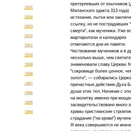
претерпевших от язычников (
2005
Миланского эдикта 313 года)
истязания, пытки или заключ
2004
ссылку, но не пострадавших 
2003
смерти”, как мученики. Уже во 
2002
мартирологах и календарях
отмечаются дни их памяти.
2001
Чествование мучеников и в д
2000
несколько выше, чем святите
знаменовали славу Церкви. 
1999
“сокровище более ценное, че
1998
золото”, — собирались Церко
1997
причастные действию Духа Б
души этих тел. Начиная с эп
1996
на молитву именно при мощах
1995
засвидетельствовано много з
храмы христианские строилис
1994
страдания (“на крови”) мучен
III века совершаются не инач