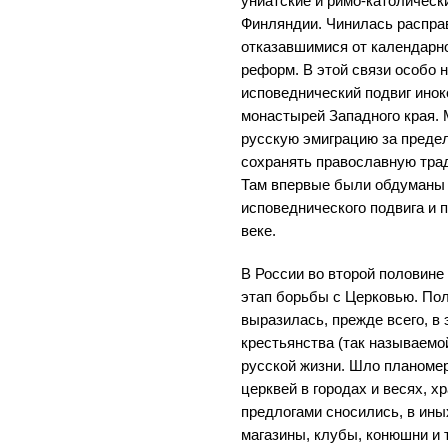
униатские и римо-католичес
Финляндии. Чинилась распра
отказавшимися от календарн
реформ. В этой связи особо 
исповеднический подвиг инок
монастырей Западного края.
русскую эмиграцию за предел
сохранять православную тра
Там впервые были обдуманы
исповеднического подвига и 
веке.
В России во второй половине
этап борьбы с Церковью. Пол
выразилась, прежде всего, в 
крестьянства (так называемо
русской жизни. Шло планоме
церквей в городах и весях, 
предлогами сносились, в ин
магазины, клубы, конюшни и 