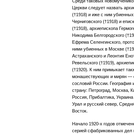
Среди таковых новомученико
Церкви следует назвать арх
(†1918) и иже с ним убиенны
Черниговского (†1918) и епи
(†1918), архиепископа Гермог
Никодима Белгородского (†191
Ефрема Селенгинского, прото
ними убиенных в Москве (†1
Астраханского и Леонтия Ено
Ревельского (†1919), архиеп
(†1920). К ним примыкает та
монашествующих и мирян — 
сословий России. География 
страну: Петроград, Москва, 
Россия, Прибалтика, Украина
Урал и русский север, Средн
Восток.
Начало 1920-х годов отмечен
серией сфабрикованных дел 