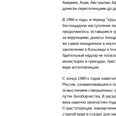
Америке, Азии, Австралии, 
донесен переселенцами до д
В 1960-е годы, в период “хру
беспощадное наступление на
продолжилось: оставшиеся х
за верующими, доносы поощря
же самое изощренное и неук
заключение в больницы и пс
бдительный надзор не погаси
монастырях и приходах, прос
вере интеллигенции.
С конца 1980-х годов намети
России, ознаменовавшееся п
осмыслением совершенных зл
путях богоборчества. В раск
века навечно запечатлен по
Страстотерпцев, новомученик
строгой вере и служит для н