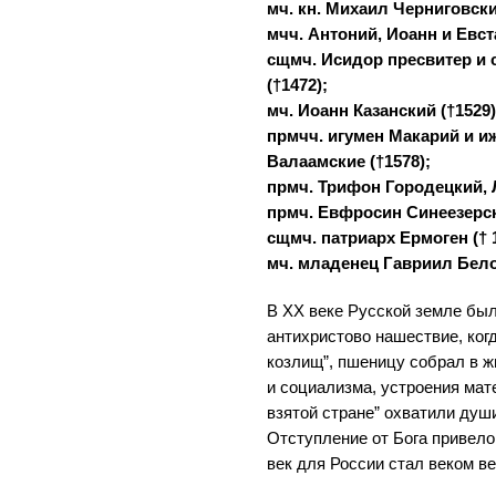
мч. кн. Михаил Черниговски
мчч. Антоний, Иоанн и Евст
сщмч. Исидор пресвитер и 
(†1472);
мч. Иоанн Казанский (†1529)
прмчч. игумен Макарий и и
Валаамские (†1578);
прмч. Трифон Городецкий, Л
прмч. Евфросин Синеезерск
сщмч. патриарх Ермоген († 1
мч. младенец Гавриил Белос
В XX веке Русской земле бы
антихристово нашествие, ког
козлищ”, пшеницу собрал в 
и социализма, устроения мат
взятой стране” охватили душ
Отступление от Бога привело 
век для России стал веком в