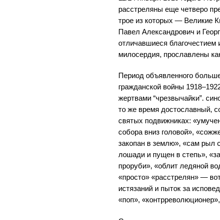
расстреляны еще четверо пр
трое из которых — Великие К
Павел Александрович и Георг
отличавшиеся благочестием 
милосердия, прославлены ка
Период объявленного большев
гражданской войны 1918–192
жертвами “чрезвычайки”. син
то же время достославный, с
святых подвижниках: «умучен
собора вниз головой», «сожж
закопан в землю», «сам рыл с
лошади и пущен в степь», «з
проруби», «облит ледяной во
«просто» «расстрелян» — вот
истязаний и пыток за исповед
«поп», «контрреволюционер»,