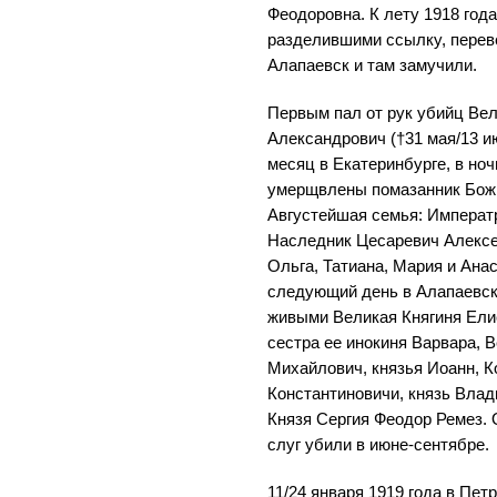
Феодоровна. К лету 1918 года
разделившими ссылку, переве
Алапаевск и там замучили.
Первым пал от рук убийц Ве
Александрович (†31 мая/13 ию
месяц в Екатеринбурге, в ноч
умерщвлены помазанник Божий
Августейшая семья: Императ
Наследник Цесаревич Алексе
Ольга, Татиана, Мария и Анас
следующий день в Алапаевс
живыми Великая Княгиня Ели
сестра ее инокиня Варвара, 
Михайлович, князья Иоанн, К
Константиновичи, князь Влад
Князя Сергия Феодор Ремез.
слуг убили в июне-сентябре.
11/24 января 1919 года в Пе