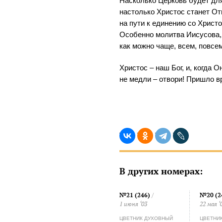
Насколько Церковь будет дл
настолько Христос станет О
на пути к единению со Христ
Особенно молитва Иисусова,
как можно чаще, всем, повсе
Христос – наш Бог, и, когда О
не медли – отвори! Пришло в
В других номерах:
№21 (246)
/
№20 (2
1 июня ‘03
22 мая ‘
ЦВЕТНИК ДУХОВНЫЙ
ЦВЕТНИ