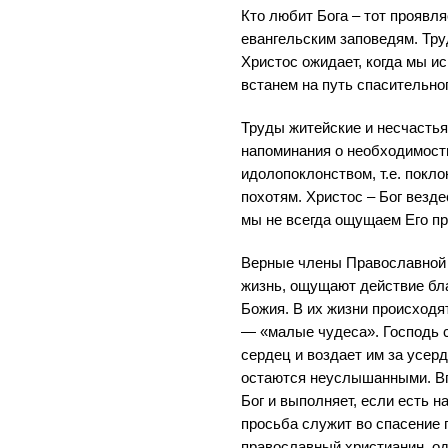
Кто любит Бога – тот проявл
евангельским заповедям. Тр
Христос ожидает, когда мы и
встанем на путь спасительно
Труды житейские и несчастья,
напоминания о необходимости
идолопоклонством, т.е. покл
похотям. Христос – Бог везд
мы не всегда ощущаем Его пр
Верные члены Православной
жизнь, ощущают действие бл
Божия. В их жизни происход
— «малые чудеса». Господь 
сердец и воздает им за усер
остаются неуслышанными. В
Бог и выполняет, если есть н
просьба служит во спасение 
православный христианин, о