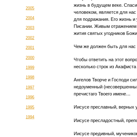
жизнь в будущем веке. Спас
2005
человеком, является для на
2004
для подражания. Его жизнь и
Писании. Живым отражением
2003
жития святых угодников Божи
2002
Чем же должен быть для нас
2001
2000
Чтобы ответить на этот вопр
несколько строк из Акафист
1999
1998
Ангелов Творче и Господи сил
недоуменный (несовершенный
1997
пречистаго Твоего имене…
1996
Иисусе преславный, верных 
1995
1994
Иисусе пресладостный, преп
Иисусе предивный, мучеников