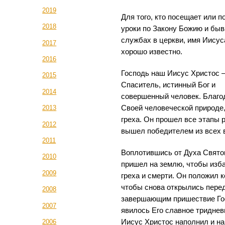
2019
Для того, кто посещает или 
2018
уроки по Закону Божию и быв
службах в церкви, имя Иисус
2017
хорошо известно.
2016
Господь наш Иисус Христос 
2015
Спаситель, истинный Бог и
2014
совершенный человек. Благо
Своей человеческой природе,
2013
греха. Он прошел все этапы 
2012
вышел победителем из всех 
2011
Воплотившись от Духа Свято
2010
пришел на землю, чтобы изба
2009
греха и смерти. Он положил 
чтобы снова открылись перед
2008
завершающим пришествие Гос
2007
явилось Его славное триднев
Иисус Христос наполнил и на
2006