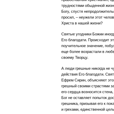
трудностями обыденной жизни
Богу, спустя непродолжитель
просил, – неужели этот чело
Христа в нашей жизни?
Святые угодники Божии иног
Его благодати. Происходит э
поучительное значение, побу
еще более возрастали в любв
своему Творцу.
А люди грешные никогда не ч
действия Его благодати. Свя
Ефрем Сирин, объясняют это 
грешный своими страстями за
его сердца возносится стена,
Бог не оставляет попыток до
грешника, призывая его к пок
и грехами, единственной цел