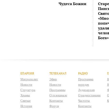
Чудеса Божии
Стар
Паис
Свят
«Мно
попе
удал
челов
Бога»
ЕПАРХИЯ
ТЕЛЕКАНАЛ
РАДИО
Г
Митрополит
Эфир
Программа
Н
Новости
Новости
передач
Н
Структура
Программы
Аудиоархив
Ф
Храмы
О телеканале
О радиостанции
О
Святые
Контакты
Частоты
К
История
Форум
Контакты