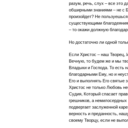
разум, речь, слух – все это 
обширными знаниями – не с 
произойдет? Не пользуешься 
существующими благодеяниям
– то окажи должную благода
Но достаточно ли одной толь
Если Христос – наш Творец,
Вечную, то будем же и мы тв
Владыки и Господа. То есть 
благодарными Ему, но и неус
Его и выполнять Его святые 
Христос не только Любовь не
Судия, Который спасает пра
грешников, а немилосердных
подвергает заслуженной каре
верность и преданность, наш
своему Творцу, если не выпо