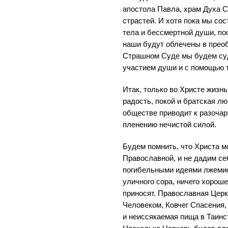
апостола Павла, храм Духа Св
страстей. И хотя пока мы со
тела и бессмертной души, п
наши будут облечены в преоб
Страшном Суде мы будем суд
участием души и с помощью 
Итак, только во Христе жизнь
радость, покой и братская л
обществе приводит к разочар
пленению нечистой силой.
Будем помнить, что Христа м
Православной, и не дадим с
погибельными идеями лжемис
уличного сора, ничего хорош
приносят. Православная Церк
Человеком, Ковчег Спасения,
и неиссякаемая пища в Таинс