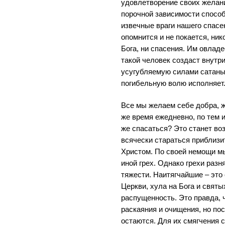
удовлетворение своих желани
порочной зависимости способ
извечные враги нашего спасе
опомнится и не покается, ник
Бога, ни спасения. Им овладе
такой человек создаст внутр
усугубляемую силами сатаны,
погибельную волю исполняет
Все мы желаем себе добра, ж
же время ежедневно, по тем 
же спасаться? Это станет в
всячески стараться приблизи
Христом. По своей немощи м
иной грех. Однако грехи разня
тяжести. Наитягчайшие – это
Церкви, хула на Бога и святы
распущенность. Это правда, 
раскаяния и очищения, но по
остаются. Для их смягчения 