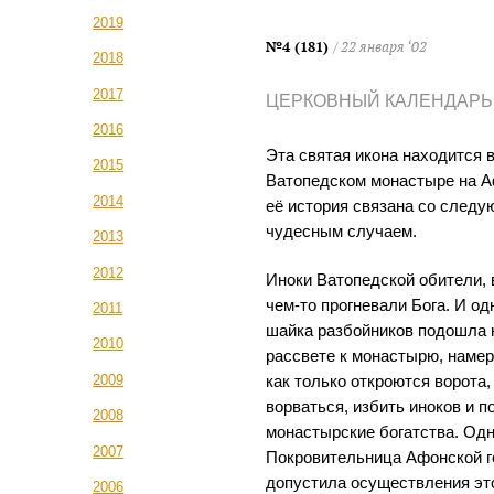
2019
№4 (181)
/ 22 января ‘02
2018
2017
ЦЕРКОВНЫЙ КАЛЕНДАРЬ
2016
Эта святая икона находится 
2015
Ватопедском монастыре на А
2014
её история связана со след
чудесным случаем.
2013
2012
Иноки Ватопедской обители, 
чем-то прогневали Бога. И о
2011
шайка разбойников подошла 
2010
рассвете к монастырю, намер
2009
как только откроются ворота,
ворваться, избить иноков и п
2008
монастырские богатства. Од
2007
Покровительница Афонской г
допустила осуществления эт
2006