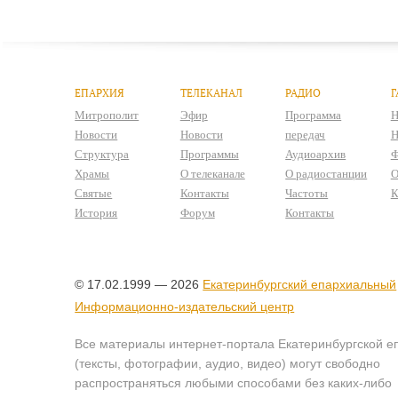
ЕПАРХИЯ
ТЕЛЕКАНАЛ
РАДИО
Г
Митрополит
Эфир
Программа
Н
Новости
Новости
передач
Н
Структура
Программы
Аудиоархив
Ф
Храмы
О телеканале
О радиостанции
О
Святые
Контакты
Частоты
К
История
Форум
Контакты
© 17.02.1999 — 2026
Екатеринбургский епархиальный
Информационно-издательский центр
Все материалы интернет-портала Екатеринбургской е
(тексты, фотографии, аудио, видео) могут свободно
распространяться любыми способами без каких-либо