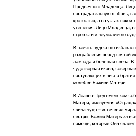
Предвечного Младенца. Лицо
сострадательную любовь, вз
кротостью, а на устах покои
утешения. Лицо Младенца, нао
строгости и неумолимого суда
В память чудесного избавлен
разграбления перед святой и
лампада и большая свеча. В 
чудотворная икона, совершае
поступающих в число братии 
молебен Божией Матери.
В Иоанно-Предтеченском соб
Матери, именуемая «Отрада» 
явила чудо – истечение мира
сестры, Божию Матерь за все
помощь, которые Она являет 