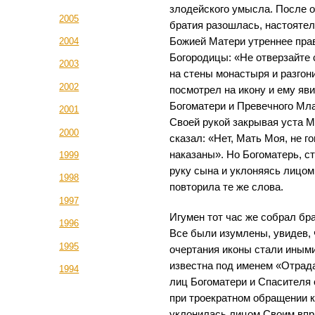
злодейского умысла. После о
2005
братия разошлась, настояте
Божией Матери утреннее пра
2004
Богородицы: «Не отверзайте 
2003
на стены монастыря и разгон
2002
посмотрел на икону и ему яв
Богоматери и Превечного Мл
2001
Своей рукой закрывая уста М
2000
сказал: «Нет, Мать Моя, не г
наказаны». Но Богоматерь, с
1999
руку сына и уклоняясь лицом 
1998
повторила те же слова.
1997
Игумен тот час же собрал бр
1996
Все были изумлены, увидев, 
1995
очертания иконы стали иными
известна под именем «Отрад
1994
лиц Богоматери и Спасителя 
при троекратном обращении к
уклонилась лицом Своим впр