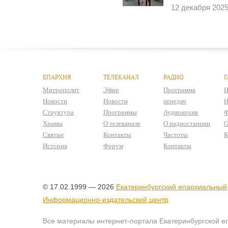
12 декабря 202
ЕПАРХИЯ
ТЕЛЕКАНАЛ
РАДИО
Г
Митрополит
Эфир
Программа
Н
Новости
Новости
передач
Н
Структура
Программы
Аудиоархив
Ф
Храмы
О телеканале
О радиостанции
О
Святые
Контакты
Частоты
К
История
Форум
Контакты
© 17.02.1999 — 2026
Екатеринбургский епархиальный
Информационно-издательский центр
Все материалы интернет-портала Екатеринбургской е